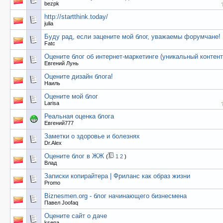
bezpk
http://startthink.today/
julia
Буду рад, если зацените мой блог, уважаемы форумчане!
Fatc
Оцените блог об интернет-маркетинге (уникальный контент
Евгений Лунь
Оцените дизайн блога!
Наиль
Оцените мой блог
Larisa
Реальная оценка блога
Евгений777
Заметки о здоровье и болезнях
Dr.Alex
Оцените блог в ЖЖ
(
1
2
)
Влад
Записки копирайтера | Фриланс как образ жизни
Promo
Biznesmen.org - блог начинающего бизнесмена
Павел Joofaq
Оцените сайт о даче
ksena