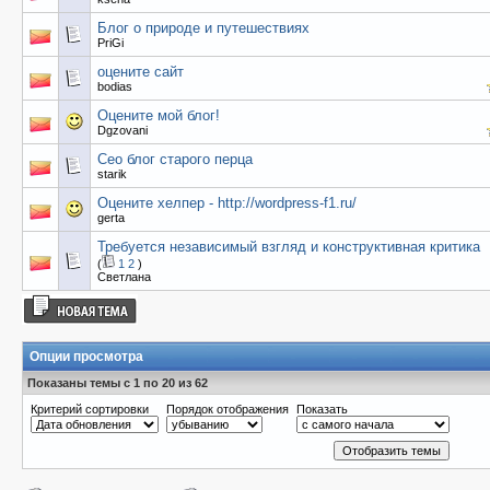
Блог о природе и путешествиях
PriGi
оцените сайт
bodias
Оцените мой блог!
Dgzovani
Сео блог старого перца
starik
Оцените хелпер - http://wordpress-f1.ru/
gerta
Требуется независимый взгляд и конструктивная критика
(
1
2
)
Светлана
Опции просмотра
Показаны темы с 1 по 20 из 62
Критерий сортировки
Порядок отображения
Показать