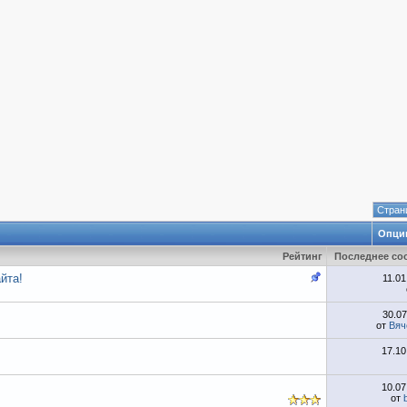
Страни
Опци
Рейтинг
Последнее со
йта!
11.0
30.0
от
Вяч
17.1
10.0
от