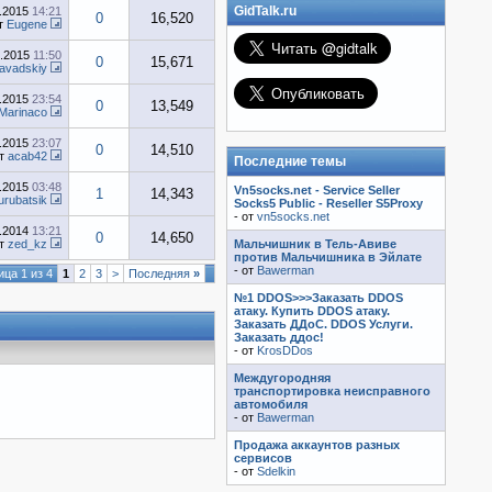
GidTalk.ru
6.2015
14:21
0
16,520
т
Eugene
6.2015
11:50
0
15,671
avadskiy
5.2015
23:54
0
13,549
Marinaco
2.2015
23:07
0
14,510
т
acab42
Последние темы
2.2015
03:48
Vn5socks.net - Service Seller
1
14,343
urubatsik
Socks5 Public - Reseller S5Proxy
- от
vn5socks.net
1.2014
13:21
0
14,650
т
zed_kz
Мальчишник в Тель-Авиве
против Мальчишника в Эйлате
- от
Bawerman
ца 1 из 4
1
2
3
>
Последняя
»
№1 DDOS>>>Заказать DDOS
атаку. Купить DDOS атаку.
Заказать ДДоС. DDOS Услуги.
Заказать ддос!
- от
KrosDDos
Междугородняя
транспортировка неисправного
автомобиля
- от
Bawerman
Продажа аккаунтов разных
сервисов
- от
Sdelkin