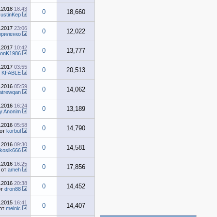
6.2018
18:43
0
18,660
JustinKep
6.2017
23:06
0
12,022
вриленко
4.2017
10:42
0
13,777
tonK1986
3.2017
03:55
0
20,513
т
KFABLE
0.2016
05:59
0
14,062
atrewqan
9.2016
16:24
0
13,189
y Anonim
6.2016
05:58
0
14,790
от
korbul
2.2016
09:30
0
14,581
ikosik666
1.2016
16:25
0
17,856
от
ameh
1.2016
20:38
0
14,452
от
dron88
2.2015
16:41
0
14,407
от
melnic