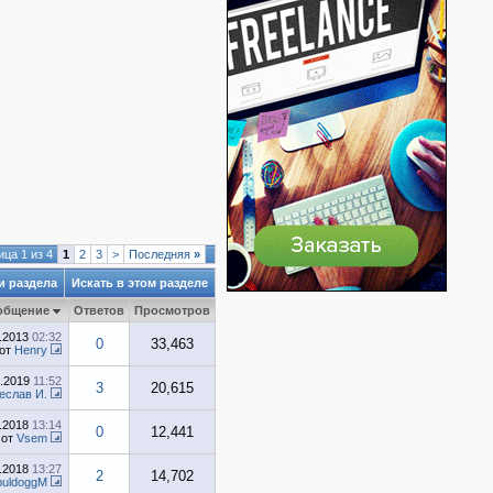
ца 1 из 4
1
2
3
>
Последняя
»
и раздела
Искать в этом разделе
общение
Ответов
Просмотров
1.2013
02:32
0
33,463
от
Henry
7.2019
11:52
3
20,615
еслав И.
0.2018
13:14
0
12,441
от
Vsem
7.2018
13:27
2
14,702
buldoggM