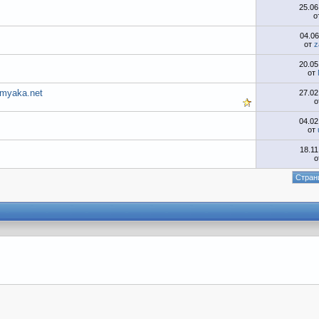
25.0
о
04.0
от
z
20.0
от
myaka.net
27.0
о
04.0
от
18.1
о
Страни