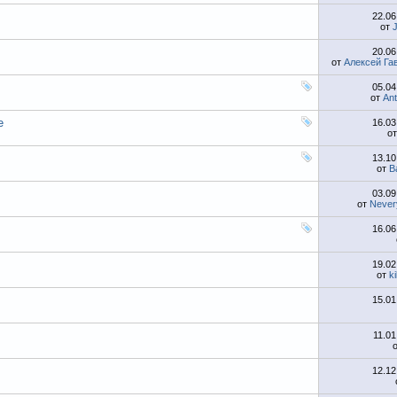
22.0
от
20.0
от
Алексей Га
05.0
от
An
е
16.0
о
13.1
от
B
03.0
от
Never
16.0
19.0
от
k
15.0
11.0
12.1