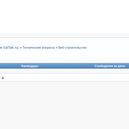
 GidTalk.ru)
>
Технические вопросы
>
Веб-строительство
Календарь
Сообщения за день
 д.