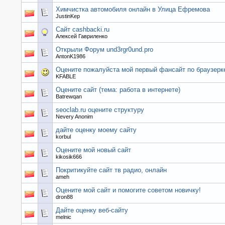
Химчистка автомобиля онлайн в Улица Ефремова
JustinKep
Сайт cashbacki.ru
Алексей Гавриленко
Открыли Форум und3rgr0und.pro
AntonK1986
Оцените пожалуйста мой первый фансайт по браузерк
KFABLE
Оцените сайт (тема: работа в интернете)
Batrewqan
seoclab.ru оцените структуру
Nevery Anonim
дайте оценку моему сайту
korbul
Оцените мой новый сайт
kikosik666
Покритикуйте сайт тв радио, онлайн
ameh
Оцените мой сайт и помогите советом новичку!
dron88
Дайте оценку веб-сайту
melnic