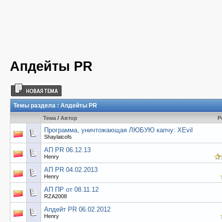
Апдейты PR
Темы раздела
: Апдейты PR
Тема
/
Автор
Р
Программа, уничтожающая ЛЮБУЮ капчу: XEvil
Shaylaicofs
АП PR 06.12.13
Henry
АП PR 04.02.2013
Henry
АП ПР от 08.11.12
RZA2008
Апдейт PR 06.02.2012
Henry