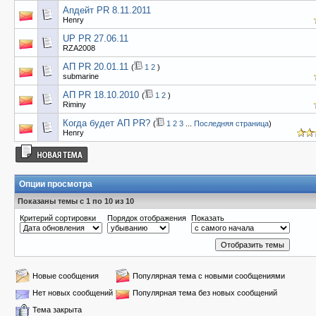
Апдейт PR 8.11.2011
Henry
UP PR 27.06.11
RZA2008
AП PR 20.01.11
(
1
2
)
submarine
АП PR 18.10.2010
(
1
2
)
Riminy
Когда будет АП PR?
(
1
2
3
...
Последняя страница
)
Henry
Опции просмотра
Показаны темы с 1 по 10 из 10
Критерий сортировки
Порядок отображения
Показать
Новые сообщения
Популярная тема с новыми сообщениями
Нет новых сообщений
Популярная тема без новых сообщений
Тема закрыта