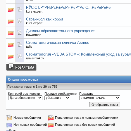
РЎС‚СЂР°Р№РєР±РѕР» РєР°Рє С…РѕР±Р±Рё
kurs.expert
Страйкбол как хобби
kurs.expert
Диплом образовательного учреждения
Bawerman
Стоматологическая клиника Asmus
tallis
Стоматология «VEDA STOM»: Комплексный уход за зуба
ilya.ermakov
Опции просмотра
Показаны темы с 1 по 20 из 759
Критерий сортировки
Порядок отображения
Показать
Новые сообщения
Популярная тема с новыми сообщениями
Нет новых сообщений
Популярная тема без новых сообщений