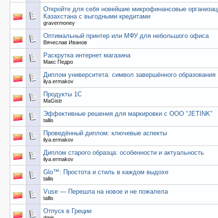
Откройте для себя новейшие микрофинансовые организац
Казахстана с выгодными кредитами
gravermoney
Оптимальный принтер или МФУ для небольшого офиса
Вячеслав Иванов
Раскрутка интернет магазина
Макс Педро
Диплом университета: символ завершённого образования
ilya.ermakov
Продукты 1C
MaGistr
Эффективные решения для маркировки с OOO “JETINK”
tallis
Проведённый диплом: ключевые аспекты
ilya.ermakov
Диплом старого образца: особенности и актуальность
ilya.ermakov
Glo™: Простота и стиль в каждом выдохе
tallis
Vuse — Перешла на новое и не пожалела
tallis
Отпуск в Греции
dmis