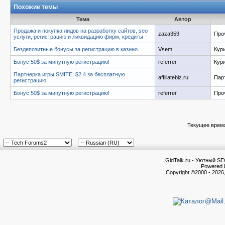
Похожие темы
Тема
Автор
Продажа и покупка лидов на разработку сайтов, seo
zaza359
Про
услуги, регистрацию и ликвидацию фирм, кредиты
Бездепозитные бонусы за регистрацию в казино
Vsem
Кур
Бонус 50$ за минутную регистрацию!
referrer
Кур
Партнерка игры SMITE, $2.4 за бесплатную
affiliatebiz.ru
Пар
регистрацию
Бонус 50$ за минутную регистрацию!
referrer
Про
Текущее врем
GidTalk.ru - Уютный S
Powered b
Copyright ©2000 - 2026,