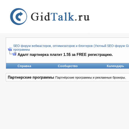
SEO форум вебмастеров, оптимизаторов и блоггеров (Уютный SEO-форум Gid
программы
Адалт партнерка платит 1.5$ за FREE регистрацию.
Справка
Сообщество
Календарь
Партнерские программы
Партнёрские программы и рекламные брокеры.