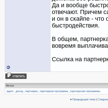
Да и вообще быстро
отвечают. Причем са
и он в скайпе - что
быстродействия.
В общем, партнерка
вовремя выплачива
Ссылка на партнер
Метки
адалт
,
доход
,
партнерка
,
партнеркая программа
,
партнерские программы
«
Предыдущая тема
|
Следующ