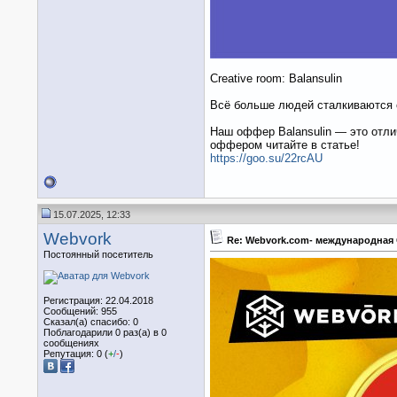
Creative room: Balansulin
Всё больше людей сталкиваются с
Наш оффер Balansulin — это отлич
оффером читайте в статье!
https://goo.su/22rcAU
15.07.2025, 12:33
Webvork
Re: Webvork.com- международная 
Постоянный посетитель
Регистрация: 22.04.2018
Сообщений: 955
Сказал(а) спасибо: 0
Поблагодарили 0 раз(а) в 0
сообщениях
Репутация: 0 (
+
/
-
)