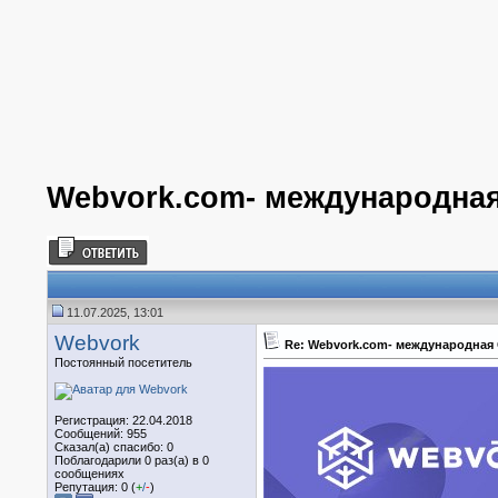
Webvork.com- международная
11.07.2025, 13:01
Webvork
Re: Webvork.com- международная 
Постоянный посетитель
Регистрация: 22.04.2018
Сообщений: 955
Сказал(а) спасибо: 0
Поблагодарили 0 раз(а) в 0
сообщениях
Репутация: 0 (
+
/
-
)