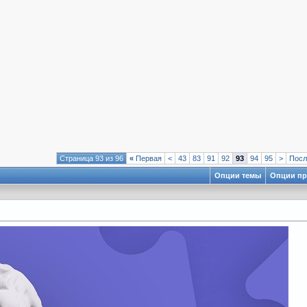
Страница 93 из 96
«
Первая
<
43
83
91
92
93
94
95
>
Пос
Опции темы
Опции пр