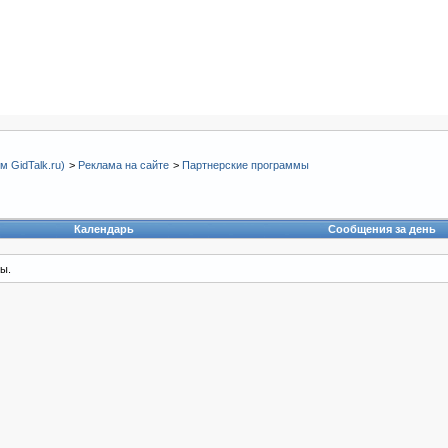
 GidTalk.ru)
>
Реклама на сайте
>
Партнерские программы
Календарь
Сообщения за день
ы.