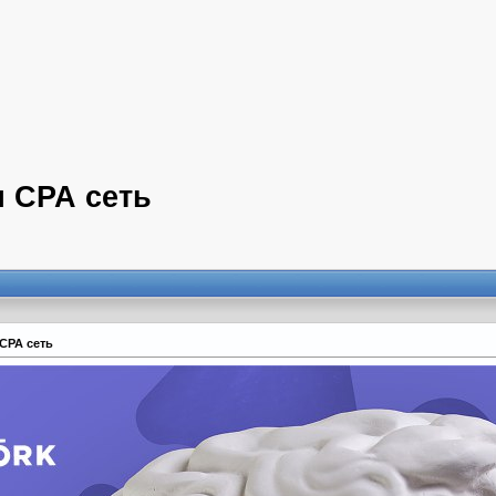
 СРА сеть
СРА сеть