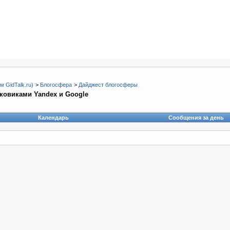
 GidTalk.ru)
>
Блогосфера
>
Дайджест блогосферы
ковиками Yandex и Google
Календарь
Сообщения за день