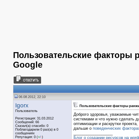
Пользовательские факторы р
Google
06.08.2012, 22:10
Igorx
Пользовательские факторы ранжи
Пользователь
Доброго здоровья, уважаемые чит
Регистрация: 31.03.2012
системами и что нужно сделать дл
Сообщений: 66
оптимизации и раскрутки проекта,
Сказал(а) спасибо: 0
дальше о
поведенческих фактора
Поблагодарили 0 раз(а) в 0
__________________
сообщениях
Репутация: 0 (
+
/
-
)
Блог о создании ресурсов на word