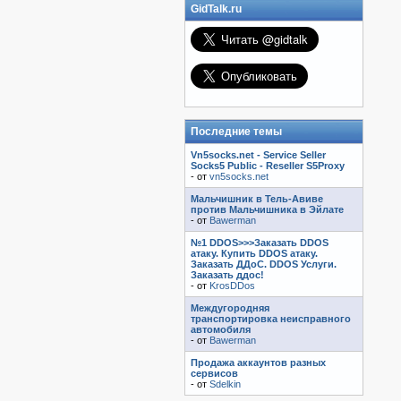
GidTalk.ru
Последние темы
Vn5socks.net - Service Seller
Socks5 Public - Reseller S5Proxy
- от
vn5socks.net
Мальчишник в Тель-Авиве
против Мальчишника в Эйлате
- от
Bawerman
№1 DDOS>>>Заказать DDOS
атаку. Купить DDOS атаку.
Заказать ДДоС. DDOS Услуги.
Заказать ддос!
- от
KrosDDos
Междугородняя
транспортировка неисправного
автомобиля
- от
Bawerman
Продажа аккаунтов разных
сервисов
- от
Sdelkin