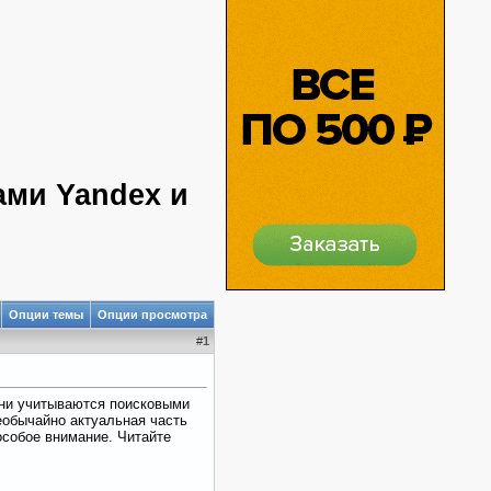
ами Yandex и
Опции темы
Опции просмотра
#
1
они учитываются поисковыми
необычайно актуальная часть
особое внимание. Читайте