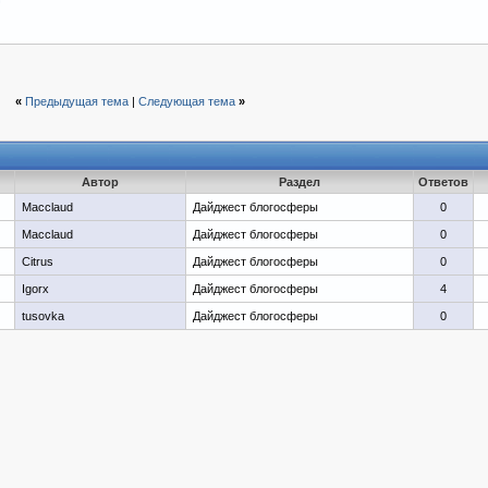
«
Предыдущая тема
|
Следующая тема
»
Автор
Раздел
Ответов
Macclaud
Дайджест блогосферы
0
Macclaud
Дайджест блогосферы
0
Citrus
Дайджест блогосферы
0
Igorx
Дайджест блогосферы
4
tusovka
Дайджест блогосферы
0