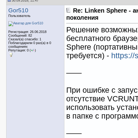
30.09.2018, 11:47
Gor510
Re: Linken Sphere - 
Пользователь
поколения
Решение возможных
Регистрация: 26.06.2018
Сообщений: 82
бесплатного брауз
Сказал(а) спасибо: 1
Поблагодарили 0 раз(а) в 0
Sphere (портативны
сообщениях
Репутация: 0 (
+
/
-
)
требуется) -
https:/
——
При ошибке с запус
отсутствие VCRUNT
использовать устано
в папке с программ
——