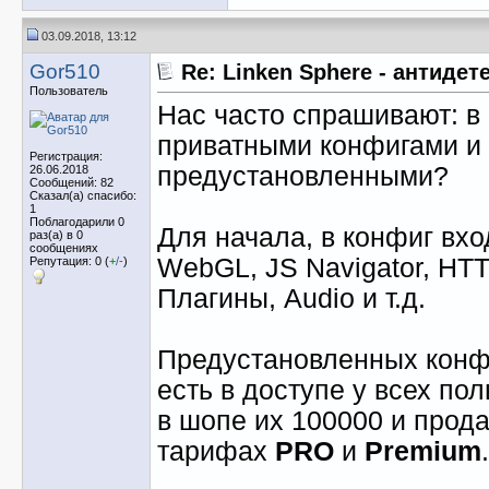
03.09.2018, 13:12
Gor510
Re: Linken Sphere - антидет
Пользователь
Нас часто спрашивают: в
приватными конфигами и
Регистрация:
предустановленными?
26.06.2018
Сообщений: 82
Сказал(а) спасибо:
1
Поблагодарили 0
Для начала, в конфиг вхо
раз(а) в 0
сообщениях
WebGL, JS Navigator, HT
Репутация: 0 (
+
/
-
)
Плагины, Audio и т.д.
Предустановленных конфи
есть в доступе у всех пол
в шопе их 100000 и прода
тарифах
PRO
и
Premium
.