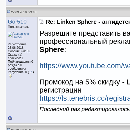
22.09.2018, 23:18
Gor510
Re: Linken Sphere - антидет
Пользователь
Разрешите представить 
профессиональный рекла
Регистрация:
Sphere
:
26.06.2018
Сообщений: 82
Сказал(а)
спасибо: 1
Поблагодарили 0
https://www.youtube.com/
раз(а) в 0
сообщениях
Репутация: 0 (
+
/
-
)
Промокод на 5% скидку -
регистрации
https://ls.tenebris.cc/reg
Последний раз редактировалось 