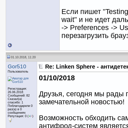
Если пишет "Testing
wait" и не идет дал
-> Preferences -> 
перезагрузить брау
01.10.2018, 11:20
Gor510
Re: Linken Sphere - антидет
Пользователь
01/10/2018
Регистрация:
Друзья, сегодня мы рады 
26.06.2018
Сообщений: 82
Сказал(а)
замечательной новостью!
спасибо: 1
Поблагодарили 0
раз(а) в 0
сообщениях
Возможность обходить са
Репутация: 0 (
+
/
-
)
антифрод-систем являетс