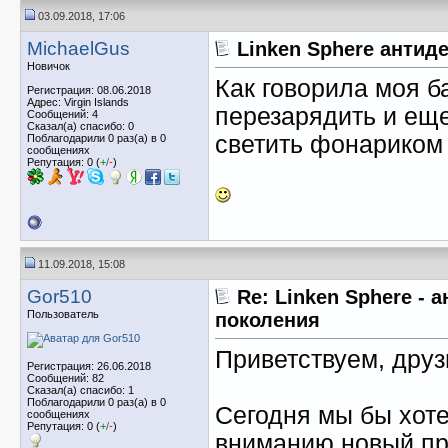
03.09.2018, 17:06
MichaelGus
Linken Sphere антид
Новичок
Как говорила моя б
Регистрация: 08.06.2018
Адрес: Virgin Islands
перезарядить и еще
Сообщений: 4
Сказал(а) спасибо: 0
светить фонариком 
Поблагодарили 0 раз(а) в 0
сообщениях
Репутация: 0 (
+
/
-
)
11.09.2018, 15:08
Gor510
Re: Linken Sphere - 
Пользователь
поколения
Приветствуем, друз
Регистрация: 26.06.2018
Сообщений: 82
Сказал(а) спасибо: 1
Поблагодарили 0 раз(а) в 0
Сегодня мы бы хот
сообщениях
Репутация: 0 (
+
/
-
)
вниманию новый про