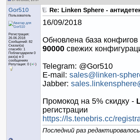
Gor510
Re: Linken Sphere - антидет
Пользователь
16/09/2018
Регистрация:
Обновлена база конфигов
26.06.2018
Сообщений: 82
Сказал(а)
90000
свежих конфигурац
спасибо: 1
Поблагодарили 0
раз(а) в 0
сообщениях
Telegram: @Gor510
Репутация: 0 (
+
/
-
)
E-mail:
sales@linken-sphere
Jabber:
sales.linkensphere
Промокод на 5% скидку -
регистрации
https://ls.tenebris.cc/reg
Последний раз редактировалось 