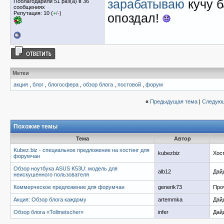
зарабатываю
кучу б
Поблагодарили 51 раз(а) в 36
сообщениях
Репутация: 10 (
+
/
-
)
опоздал!
Метки
акция
,
блог
,
блогосфера
,
обзор блога
,
постовой
,
форум
«
Предыдущая тема
|
Следующ
Похожие темы
Тема
Автор
Kubez.biz - специальное предложение на хостинг для
kubezbiz
Хос
форумчан
Обзор ноутбука ASUS K53U: модель для
alb12
Дай
неискушенного пользователя
Коммерческое предложение для форумчан
generik73
Про
Акция: Обзор блога каждому
artemmka
Дай
Обзор блога «Tollmetscher»
infer
Дай