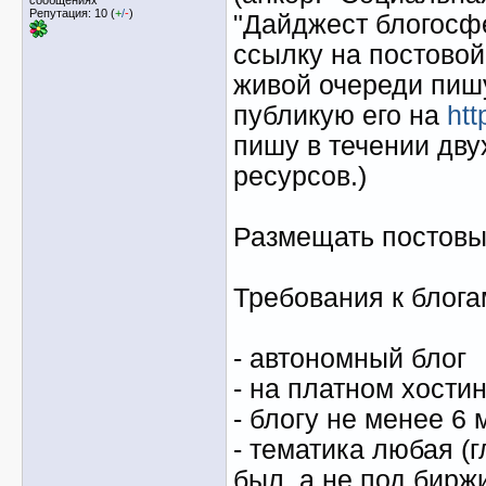
Репутация: 10 (
+
/
-
)
"Дайджест блогосфе
ссылку на постовой 
живой очереди пишу
публикую его на
htt
пишу в течении дву
ресурсов.)
Размещать постовые
Требования к блога
- автономный блог
- на платном хостин
- блогу не менее 6
- тематика любая (
был, а не под бирж