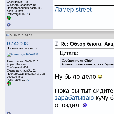
________________
Сообщений: 158
Сказал(а) спасибо: 10
Ламер street
Поблагодарили 9 раз(а) в 9
сообщениях
Репутация: 0 (
+
/
-
)
04.10.2010, 14:32
RZA2008
Re: Обзор блога! Ак
Постоянный посетитель
Цитата:
Сообщение от
Chief
Регистрация: 30.09.2010
А меня, оказывается, уже "зумм
Адрес: Россия
Сообщений: 484
Сказал(а) спасибо: 32
Поблагодарили 51 раз(а) в 36
Ну было дело
сообщениях
Репутация: 10 (
+
/
-
)
________________
Пока вы тыт сидит
зарабатываю
кучу б
опоздал!