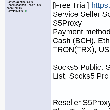
Сказал(а) спасибо: 0
[Free Trial]
https
Поблагодарили 0 раз(а) в 0
сообщениях
Репутация: 0 (
+
/
-
)
Service Seller S
S5Proxy
Payment method: 
Cash (BCH), Eth
TRON(TRX), U
Socks5 Public: 
List, Socks5 Pro
Reseller S5Proxy