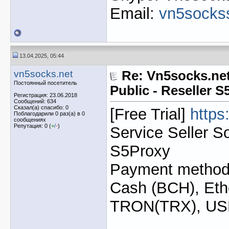
Email:
vn5socks
13.04.2025, 05:44
vn5socks.net
Re: Vn5socks.net
Постоянный посетитель
Public - Reseller 
Регистрация: 23.06.2018
Сообщений: 634
Сказал(а) спасибо: 0
[Free Trial]
https
Поблагодарили 0 раз(а) в 0
сообщениях
Репутация: 0 (
+
/
-
)
Service Seller S
S5Proxy
Payment method: 
Cash (BCH), Eth
TRON(TRX), U