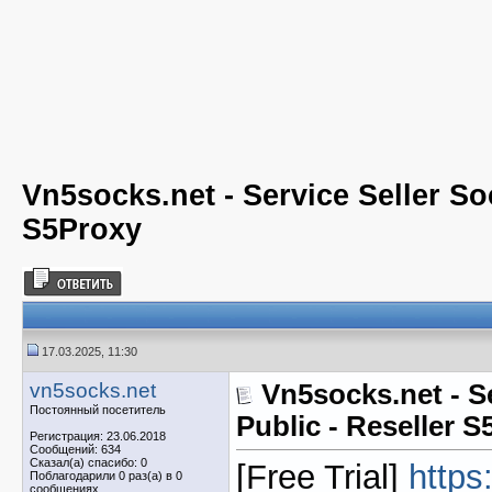
Vn5socks.net - Service Seller So
S5Proxy
17.03.2025, 11:30
vn5socks.net
Vn5socks.net - S
Постоянный посетитель
Public - Reseller 
Регистрация: 23.06.2018
Сообщений: 634
Сказал(а) спасибо: 0
[Free Trial]
https
Поблагодарили 0 раз(а) в 0
сообщениях