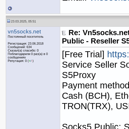
23.03.2025, 05:51
vn5socks.net
Re: Vn5socks.net
Постоянный посетитель
Public - Reseller 
Регистрация: 23.06.2018
Сообщений: 634
Сказал(а) спасибо: 0
[Free Trial]
https
Поблагодарили 0 раз(а) в 0
сообщениях
Репутация: 0 (
+
/
-
)
Service Seller S
S5Proxy
Payment method: 
Cash (BCH), Eth
TRON(TRX), U
Socks5 Public: 