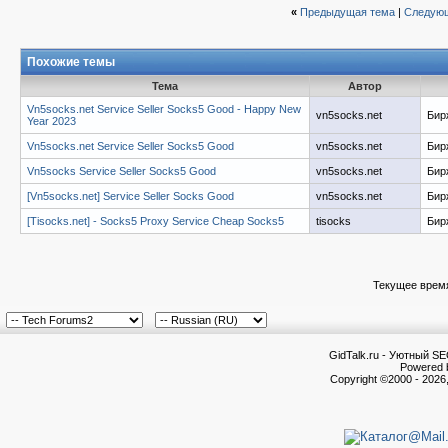
«
Предыдущая тема
|
Следующ
Похожие темы
Тема
Автор
Vn5socks.net Service Seller Socks5 Good - Happy New
vn5socks.net
Бир
Year 2023
Vn5socks.net Service Seller Socks5 Good
vn5socks.net
Бир
Vn5socks Service Seller Socks5 Good
vn5socks.net
Бир
[Vn5socks.net] Service Seller Socks Good
vn5socks.net
Бир
[Tisocks.net] - Socks5 Proxy Service Cheap Socks5
tisocks
Бир
Текущее врем
GidTalk.ru - Уютный S
Powered b
Copyright ©2000 - 2026,