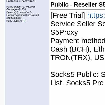
Постоянный посетитель
Public - Reseller 
Регистрация: 23.06.2018
Сообщений: 634
Сказал(а) спасибо: 0
[Free Trial]
https
Поблагодарили 0 раз(а) в 0
сообщениях
Репутация: 0 (
+
/
-
)
Service Seller S
S5Proxy
Payment method: 
Cash (BCH), Eth
TRON(TRX), U
Socks5 Public: 
List, Socks5 Pro