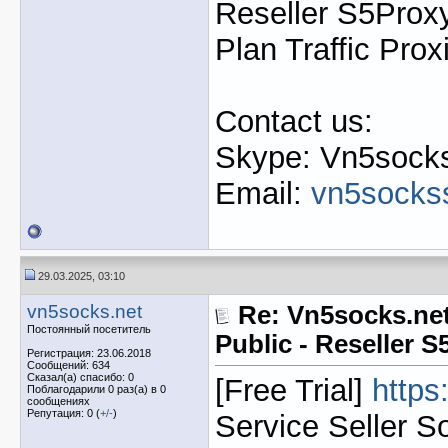
Reseller S5Proxy
Plan Traffic Prox
Contact us:
Skype: Vn5socks
Email:
vn5socks
29.03.2025, 03:10
vn5socks.net
Re: Vn5socks.net
Постоянный посетитель
Public - Reseller 
Регистрация: 23.06.2018
Сообщений: 634
Сказал(а) спасибо: 0
[Free Trial]
https
Поблагодарили 0 раз(а) в 0
сообщениях
Репутация: 0 (
+
/
-
)
Service Seller S