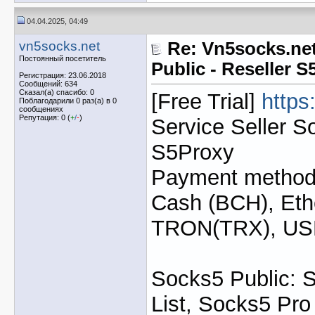
04.04.2025, 04:49
vn5socks.net
Re: Vn5socks.net
Постоянный посетитель
Public - Reseller 
Регистрация: 23.06.2018
Сообщений: 634
Сказал(а) спасибо: 0
[Free Trial]
https
Поблагодарили 0 раз(а) в 0
сообщениях
Репутация: 0 (
+
/
-
)
Service Seller S
S5Proxy
Payment method: 
Cash (BCH), Eth
TRON(TRX), U
Socks5 Public: 
List, Socks5 Pro