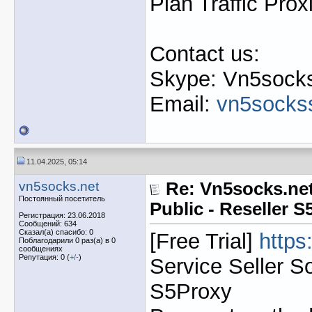
Plan Traffic Prox
Contact us:
Skype: Vn5socks
Email:
vn5socks
11.04.2025, 05:14
vn5socks.net
Re: Vn5socks.net
Постоянный посетитель
Public - Reseller 
Регистрация: 23.06.2018
Сообщений: 634
Сказал(а) спасибо: 0
[Free Trial]
https
Поблагодарили 0 раз(а) в 0
сообщениях
Репутация: 0 (
+
/
-
)
Service Seller S
S5Proxy