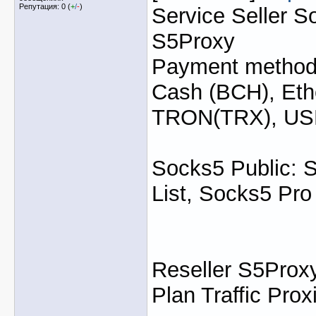
Репутация: 0 (
+
/
-
)
Service Seller S
S5Proxy
Payment method: 
Cash (BCH), Eth
TRON(TRX), U
Socks5 Public: 
List, Socks5 Pro
Reseller S5Proxy
Plan Traffic Prox