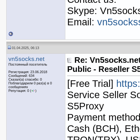
Skype: Vn5socks
Email:
vn5socks
01.04.2025, 06:13
vn5socks.net
Re: Vn5socks.net
Постоянный посетитель
Public - Reseller 
Регистрация: 23.06.2018
Сообщений: 634
Сказал(а) спасибо: 0
[Free Trial]
https
Поблагодарили 0 раз(а) в 0
сообщениях
Репутация: 0 (
+
/
-
)
Service Seller S
S5Proxy
Payment method: 
Cash (BCH), Eth
TRON(TRX), U