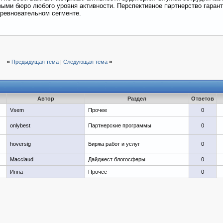
ми бюро любого уровня активности. Перспективное партнерство гарант
оревновательном сегменте.
«
Предыдущая тема
|
Следующая тема
»
Автор
Раздел
Ответов
Vsem
Прочее
0
onlybest
Партнерские программы
0
hoversig
Биржа работ и услуг
0
Macclaud
Дайджест блогосферы
0
Инна
Прочее
0