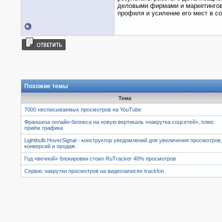
деловыми фирмами и маркетинговы
профиля и усиление его мест в с
Похожие темы
Тема
7000 несписываемых просмотров на YouTube
Франшиза онлайн-бизнеса на новую вертикаль «накрутка соцсетей», плюс
приём трафика
Lightbulb HoverSignal - конструктор уведомлений для увеличения просмотров,
конверсий и продаж
Год «вечной» блокировки стоил RuTracker 40% просмотров
Сервис накрутки просмотров на видеозаписях trackfon