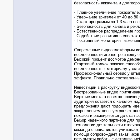
безопасность аккаунта и долгосро
- Плавное увеличение показателей
- Удержание зрителей от 40 до 80
- Старт программы за 1-3 часа по
- Безопасность для канала и рек
- Естественное распределение пр
- Содействие развитию в советах
- Постоянный мониторинг изменен
Современные видеоплатформы исп
вовлеченности играют решающую 
Высокий процент досмотра демонс
Стартовый толчок показов способ
вовлеченность к материалу увели
Профессиональный сервис учитыв
эффекта. Правильно составленный
Инвестиции в раскрутку видеокон
Востребованные видео притягиваю
Верхние места в советах произво
аудитория остается с каналом на
предложения дают подобрать идеа
закреплением цены устраняет вне
показов и расширяются до ста тыс
Выбор надежного партнера для пр
технологии деятельности отвечаю
команда специалистов учитывает 
помощи сопровождает заказчиков 
результаты работы с детализацие