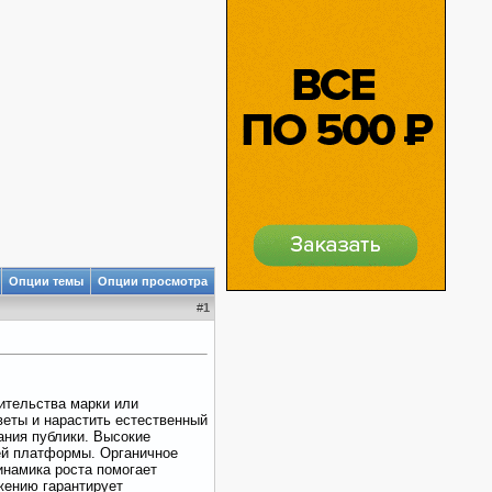
Опции темы
Опции просмотра
#
1
ительства марки или
еты и нарастить естественный
ания публики. Высокие
ей платформы. Органичное
инамика роста помогает
жению гарантирует