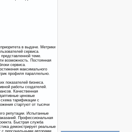
приоритета в выдаче. Метрики
льзователей сервиса.
 представленной теме.
ти возможность. Постоянная
блоки сервиса.
достижения максимального
трик профиля параллельно.
их показателей бизнеса.
ивной работы создателей.
нансов. Качественная
Адаптивные ценовые
 схема тарификации с
ожения стартуют от тысячи
его репутации. Испытанные
наказаний. Профессиональная
роекта. Быстрая служба
стика демонстрирует реальные
т с персональными авторами,