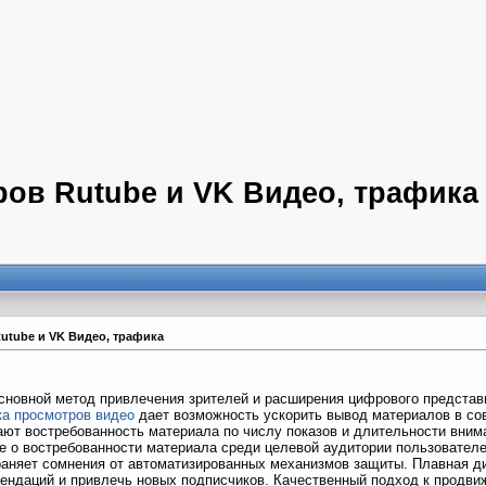
ров Rutube и VK Видео, трафика
Rutube и VK Видео, трафика
сновной метод привлечения зрителей и расширения цифрового представ
ка просмотров видео
дает возможность ускорить вывод материалов в сов
ют востребованность материала по числу показов и длительности вним
е о востребованности материала среди целевой аудитории пользовател
раняет сомнения от автоматизированных механизмов защиты. Плавная д
мендаций и привлечь новых подписчиков. Качественный подход к продви