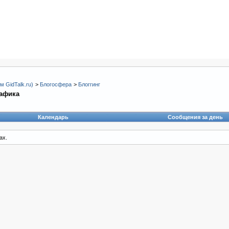
 GidTalk.ru)
>
Блогосфера
>
Блоггинг
рафика
Календарь
Сообщения за день
ах.