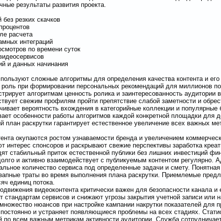
чные результаты развития проекта.
 без резких скачков
 процентов
сле расчета
ламных интеграций
осмотров по времени суток
 видеосервисов
ий и данных начинания
ользуют сложные алгоритмы для определения качества контента и его 
роль при формировании персональных рекомендаций для миллионов по
трирует алгоритмам ценность ролика и заинтересованность аудитории в
ствует свежим профилям пройти препятствие слабой заметности и обрес
чивает вероятность вхождения в категорийные коллекции и популярные 
ает особенности работы алгоритмов каждой конкретной площадки для 
 план раскрутки гарантирует естественное увеличение всех важных ме
тента окупаются ростом узнаваемости бренда и увеличением коммерческ
т интерес спонсоров и раскрывают свежие перспективы заработка креат
дят стабильный приток естественной публики без лишних инвестиций фи
долго и активно взаимодействует с публикуемым контентом регулярно. 
льное количество сервиса под определенные задачи и смету. Понятная
запные траты во время выполнения плана раскрутки. Приемлемые предл
яч единиц потока.
одвижения видеоконтента критически важен для безопасности канала и 
т стандартам сервисов и снижают угрозы закрытия учетной записи или 
множество нюансов при настройке кампании накрутки показателей для п
постоянно и устраняет появляющиеся проблемы на всех стадиях. Стати
й по всем важным метрикам активности аудитории. Служба сотрудничае