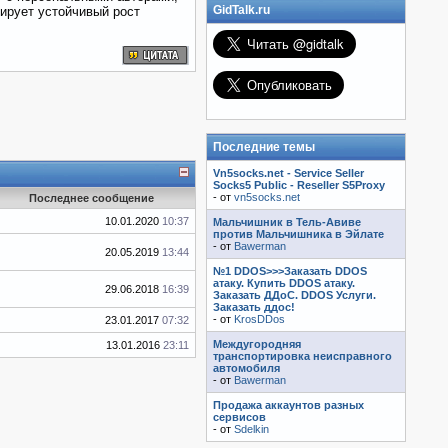
GidTalk.ru
ирует устойчивый рост
Последние темы
Vn5socks.net - Service Seller
Socks5 Public - Reseller S5Proxy
- от
vn5socks.net
Последнее сообщение
10.01.2020
10:37
Мальчишник в Тель-Авиве
против Мальчишника в Эйлате
- от
Bawerman
20.05.2019
13:44
№1 DDOS>>>Заказать DDOS
атаку. Купить DDOS атаку.
29.06.2018
16:39
Заказать ДДоС. DDOS Услуги.
Заказать ддос!
- от
KrosDDos
23.01.2017
07:32
Междугородняя
13.01.2016
23:11
транспортировка неисправного
автомобиля
- от
Bawerman
Продажа аккаунтов разных
сервисов
- от
Sdelkin