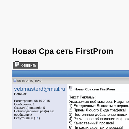
Новая Сра сеть FirstProm
08.10.2015, 10:56
vebmasterd@mail.ru
Новая Сра сеть FirstProm
Новичок
Текст Рекламы:
Регистрация: 08.10.2015
Уважаемые веб мастера, Рады пр
Сообщений: 1
1) Ежедневные Выплаты с первог
Сказал(а) спасибо: 0
2) Прием Любого Вида трафика!
Поблагодарили 0 раз(а) в 0
3) Постоянное добавление новых
сообщениях
Репутация: 0 (
+
/
-
)
4) Регулярное обновление инфор
5) Качественный прозвон!
6) Ни каких скрытых операций!