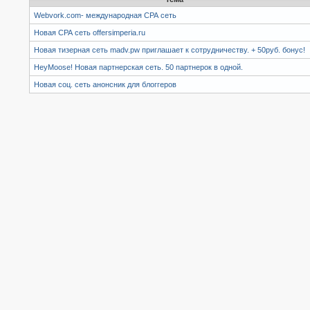
Webvork.com- международная СРА сеть
Новая СРА сеть offersimperia.ru
Новая тизерная сеть madv.pw приглашает к сотрудничеству. + 50руб. бонус!
HeyMoose! Новая партнерская сеть. 50 партнерок в одной.
Новая соц. сеть анонсник для блоггеров