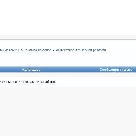
 GidTalk.ru)
>
Реклама на сайте
>
Контекстная и тизерная реклама
Календарь
Сообщения за день
изерные сети - реклама и заработок.