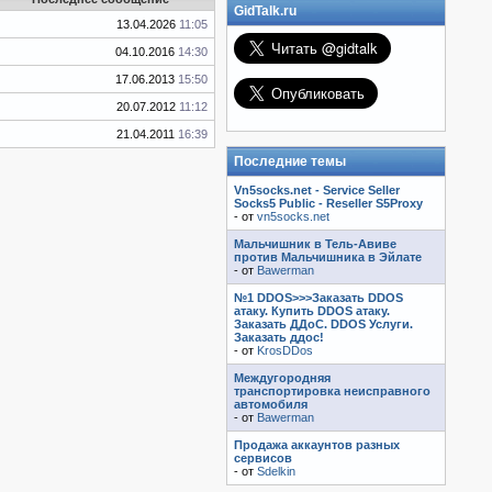
GidTalk.ru
13.04.2026
11:05
04.10.2016
14:30
17.06.2013
15:50
20.07.2012
11:12
21.04.2011
16:39
Последние темы
Vn5socks.net - Service Seller
Socks5 Public - Reseller S5Proxy
- от
vn5socks.net
Мальчишник в Тель-Авиве
против Мальчишника в Эйлате
- от
Bawerman
№1 DDOS>>>Заказать DDOS
атаку. Купить DDOS атаку.
Заказать ДДоС. DDOS Услуги.
Заказать ддос!
- от
KrosDDos
Междугородняя
транспортировка неисправного
автомобиля
- от
Bawerman
Продажа аккаунтов разных
сервисов
- от
Sdelkin