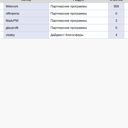
Webvork
Партнерские программы
958
offimperia
Партнерские программы
0
MadvPW
Партнерские программы
3
glavprofit
Партнерские программы
0
zlodey
Дайджест блогосферы
4