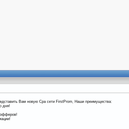
едставить Вам новую Сра сети FirstProm, Наши преимущества:
о дня!
 офферов!
мации!