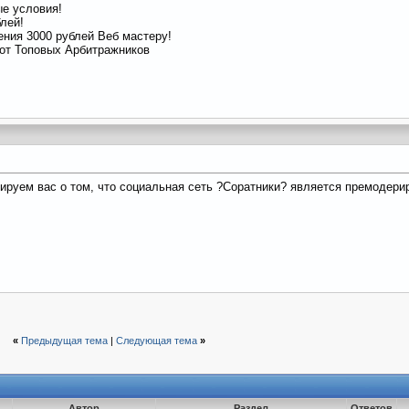
ые условия!
лей!
ения 3000 рублей Веб мастеру!
 от Топовых Арбитражников
руем вас о том, что социальная сеть ?Соратники? является премодери
«
Предыдущая тема
|
Следующая тема
»
Автор
Раздел
Ответов