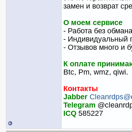
замен и возврат сре
О моем сервисе
- Работа без обман
- Индивидуальный 
- Отзывов много и 
К оплате принима
Btc, Pm, wmz, qiwi.
Контакты
Jabber
Cleanrdps@e
Telegram
@cleanrd
ICQ
585227