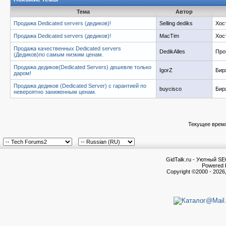
Тема
Автор
Продажа Dedicated servers (дедиков)!
Selling dediks
Хос
Продажа Dedicated servers (дедиков)!
MacTim
Хос
Продажа качественных Dedicated servers
DedikAlles
Про
(Дедиков)по самым низким ценам.
Продажа дедиков(Dedicated Servers) дешевле только
IgorZ
Бир
даром!
Продажа дедиков (Dedicated Server) с гарантией по
buycisco
Бир
невероятно заниженным ценам.
Текущее врем
GidTalk.ru - Уютный S
Powered b
Copyright ©2000 - 2026,