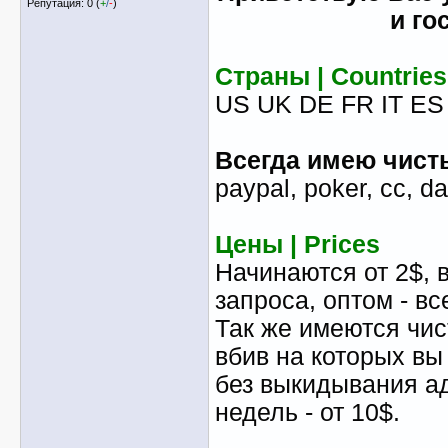
Репутация: 0 (
+
/
-
)
и го
Страны | Countries
US UK DE FR IT ES
Всегда имею чист
paypal, poker, cc, da
Цены | Prices
Начинаются от 2$, 
запроса, оптом - в
Так же имеются чи
вбив на которых вы
без выкидывания ад
недель - от 10$.