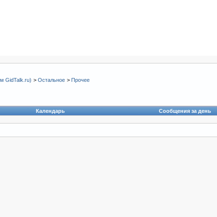
 GidTalk.ru)
>
Остальное
>
Прочее
Календарь
Сообщения за день