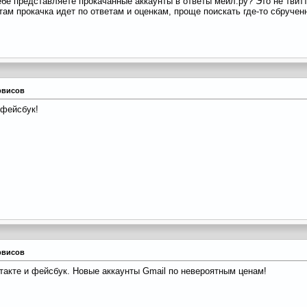
ебе представляете прокачанные аккаунты в ответы мейл.ру? Это не твитт
 там прокачка идет по ответам и оценкам, проще поискать где-то сбручен
рвисов
 фейсбук!
рвисов
такте и фейсбук. Новые аккаунты Gmail по невероятным ценам!