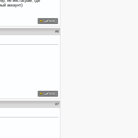
ер, не инстаграм, где
ный аккаунт)
#
6
#
7