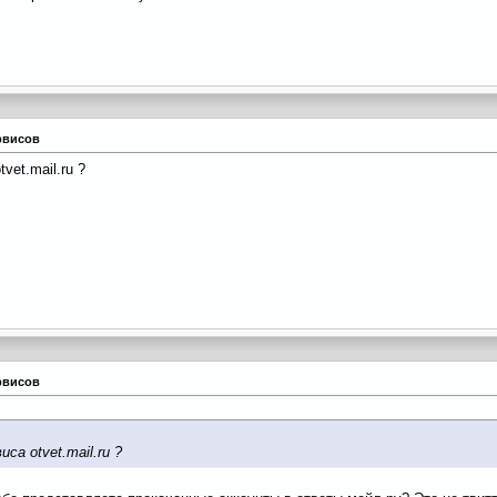
рвисов
vet.mail.ru ?
рвисов
са otvet.mail.ru ?