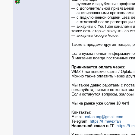
— русские и зарубежные профили
— с дополнительной привязанной 
— активированными протоколами
— с подключенной опцией Less sec
— с отлежкой после регистрации о
— аккаунты с YouTube каналами и
также есть старые аккаунты со с
— аккаунты Google Voice.
Также в продаже другие товары, р
Если нужна полная информация об 
В магазине всегда постоянные ски
Принимается оплата через
:
WMZ / Банковские карты / Oplata.inf
Можно также оплатить через друг
Мы также давно работаем с поста
пожалуйста, пишите по контактам 
Если останутся вопросы, жалобы 
Мы на рынке уже более 10 лет!
Контакты
:
E-mail:
exfan.org@gmail.com
Telegram:
https://t.me/exfan
Новостной канал в ТГ
:
https://t.
У пользователей магазина есть св