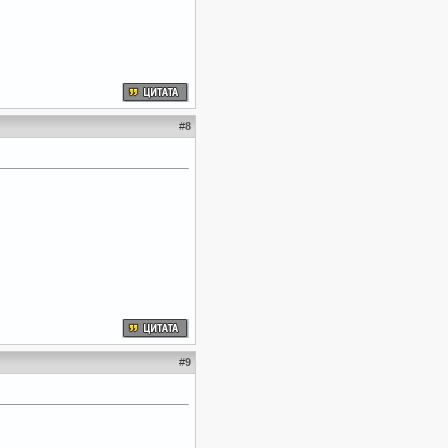
#
8
#
9