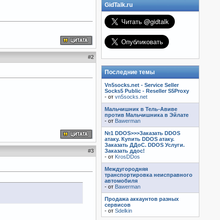
GidTalk.ru
#
2
Последние темы
Vn5socks.net - Service Seller
Socks5 Public - Reseller S5Proxy
- от
vn5socks.net
Мальчишник в Тель-Авиве
против Мальчишника в Эйлате
- от
Bawerman
№1 DDOS>>>Заказать DDOS
атаку. Купить DDOS атаку.
Заказать ДДоС. DDOS Услуги.
#
3
Заказать ддос!
- от
KrosDDos
Междугородняя
транспортировка неисправного
автомобиля
- от
Bawerman
Продажа аккаунтов разных
сервисов
- от
Sdelkin