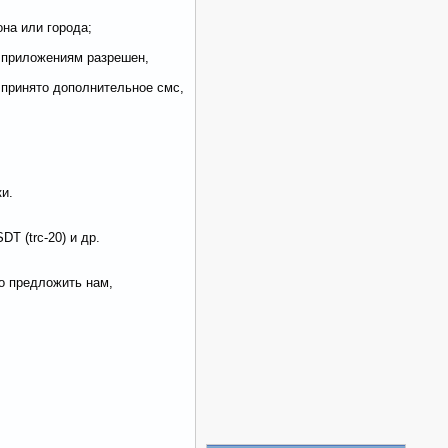
на или города;
ым приложениям разрешен,
 принято дополнительное смс,
и.
DT (trc-20) и др.
о предложить нам,