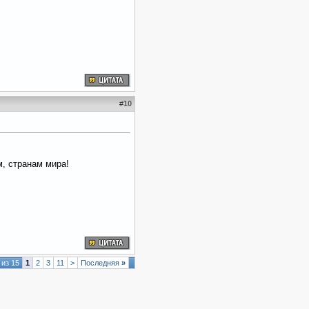
#
10
м, странам мира!
 из 15
1
2
3
11
>
Последняя
»