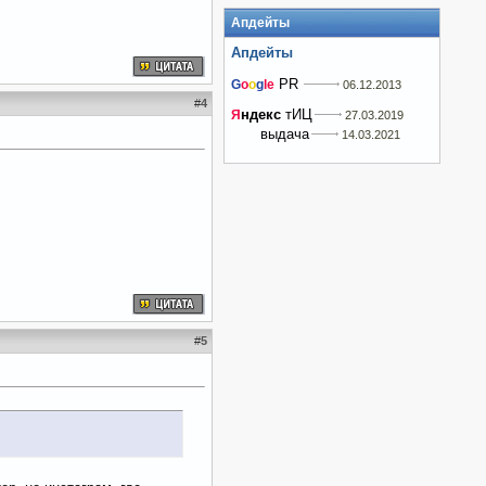
Апдейты
Апдейты
PR
G
o
o
g
le
06.12.2013
#
4
ндекс
тИЦ
Я
27.03.2019
выдача
14.03.2021
#
5