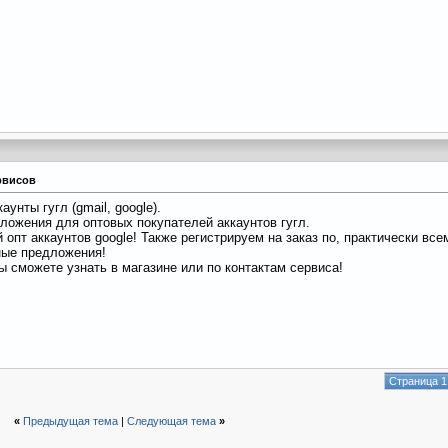
рвисов
унты гугл (gmail, google).
ложения для оптовых покупателей аккаунтов гугл.
 опт аккаунтов google! Также регистрируем на заказ по, практически все
ные предложения!
 сможете узнать в магазине или по контактам сервиса!
Страница 1
«
Предыдущая тема
|
Следующая тема
»