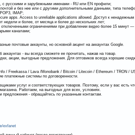
, с русскими и зарубежными именами - RU или EN профили;
почтой и без нее или с другими дополнительными данными, типа телефо
 POP3, IMAP;
ure apps. Access to unreliable applications allowed. Доступ к ненадежн
т недели и более, от месяца и более до нескольких лет;
 отключенными ограничениями при добавлении видео более 15 минут —
тарыми каналами;
азные почтовые аккаунты, но основной акцент на аккаунтах Google.
аккаунтах - вы всегда сможете ее прочитать, нажав на товар.
дки, акции, выгодные предложения. Для оптовиков всегда хорошие скидк
o / Freekassa / Lava /Monobank / Bitcoin / Litecoin / Ethereum / TRON / US
ие платежные системы по договоренности.
вщиками услуг и соответствующих товаров. Поэтому, если у вас есть чт
магазина. Работаем, на выгодных для всех, условиях.
и предложения - обращайтесь по указанным контактам.
me/exfanet
ой личный кабинет (после регистрации)