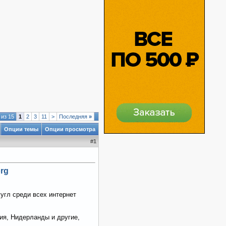
 из 15
1
2
3
11
>
Последняя
»
Опции темы
Опции просмотра
#
1
rg
угл среди всех интернет
ия, Нидерланды и другие,