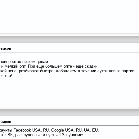
рвисов
невероятно низким ценам.
т и мелкий опт. При еще большем опте - еще скидки!
кой цене, разбирают быстро, добавляем в течении суток новые партии.
еются!
рвисов
аунты Facebook USA, RU. Google USA, RU, UA, EU.
унты ВК, раскрученные и пустые! Закупаемся!