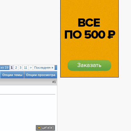
 из 19
1
2
3
11
>
Последняя
»
Опции темы
Опции просмотра
#
1