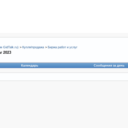
 GidTalk.ru)
>
Купля/продажа
>
Биржа работ и услуг
r 2023
Календарь
Сообщения за день