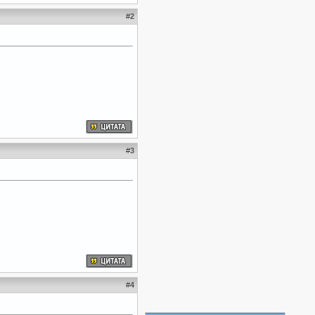
#
2
#
3
#
4