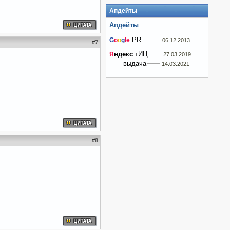
Апдейты
Апдейты
PR
G
o
o
g
le
06.12.2013
#
7
ндекс
тИЦ
Я
27.03.2019
выдача
14.03.2021
#
8