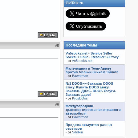
GidTalk.ru
Последние темы
#
5
Vn5socks.net - Service Seller
Socks5 Public - Reseller S5Proxy
- от
vn5socks.net
Мальчишник в Тель-Авиве
против Мальчишника в Эйлате
- от
Bawerman
№1 DDOS>>>Заказать DDOS
атаку. Купить DDOS атаку.
Заказать ДДоС. DDOS Услуги.
Заказать ддос!
- от
KrosDDos
#
6
Междугородняя
транспортировка неисправного
автомобиля
- от
Bawerman
Продажа аккаунтов разных
сервисов
- от
Sdelkin