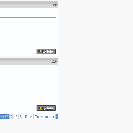
#
9
#
10
 из 19
1
2
3
11
>
Последняя
»