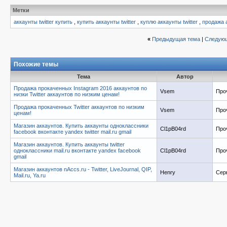
Метки
аккаунты twitter купить
,
купить аккаунты twitter
,
куплю аккаунты twitter
,
продажа а
«
Предыдущая тема
|
Следующ
Похожие темы
Тема
Автор
Продажа прокаченных Instagram 2016 аккаунтов по
Vsem
Про
низки Twitter аккаунтов по низким ценам!
Продажа прокаченных Twitter аккаунтов по низким
Vsem
Про
ценам!
Магазин аккаунтов. Купить аккаунты одноклассники
Cl1pB04rd
Про
facebook вконтакте yandex twitter mail.ru gmail
Магазин аккаунтов. Купить аккаунты twitter
одноклассники mail.ru вконтакте yandex facebook
Cl1pB04rd
Про
gmail
Магазин аккаунтов nAccs.ru - Twitter, LiveJournal, QIP,
Henry
Сер
Mail.ru, Ya.ru