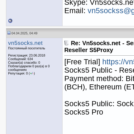
Skype: Vn5socks.ne
Email:
vn5sockss@g
04.04.2025, 04:49
vn5socks.net
Re: Vn5socks.net - Se
Постоянный посетитель
Reseller S5Proxy
Регистрация: 23.06.2018
Сообщений: 634
[Free Trial]
https://v
Сказал(а) спасибо: 0
Поблагодарили 0 раз(а) в 0
Socks5 Public - Res
сообщениях
Репутация: 0 (
+
/
-
)
Payment method: Bit
(BCH), Ethereum (
Socks5 Public: Socks
Socks5 Pro