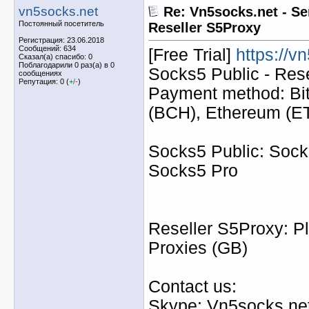
vn5socks.net
Re: Vn5socks.net - Se
Постоянный посетитель
Reseller S5Proxy
Регистрация: 23.06.2018
Сообщений: 634
[Free Trial]
https://v
Сказал(а) спасибо: 0
Поблагодарили 0 раз(а) в 0
Socks5 Public - Res
сообщениях
Репутация: 0 (
+
/
-
)
Payment method: Bit
(BCH), Ethereum (
Socks5 Public: Socks
Socks5 Pro
Reseller S5Proxy: Pl
Proxies (GB)
Contact us:
Skype: Vn5socks.ne