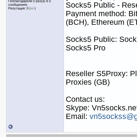
Поблагодарили 0 раз(а) в 0
Socks5 Public - Res
сообщениях
Репутация: 0 (
+
/
-
)
Payment method: Bit
(BCH), Ethereum (
Socks5 Public: Socks
Socks5 Pro
Reseller S5Proxy: Pl
Proxies (GB)
Contact us:
Skype: Vn5socks.ne
Email:
vn5sockss@g