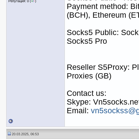
Репутация: 0 (
+
/
-
)
Payment method: Bit
(BCH), Ethereum (
Socks5 Public: Socks
Socks5 Pro
Reseller S5Proxy: Pl
Proxies (GB)
Contact us:
Skype: Vn5socks.ne
Email:
vn5sockss@g
20.03.2025, 06:53