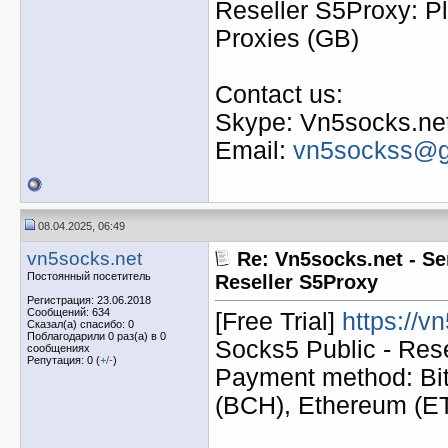
Reseller S5Proxy: Pl
Proxies (GB)
Contact us:
Skype: Vn5socks.ne
Email:
vn5sockss@g
08.04.2025, 06:49
vn5socks.net
Re: Vn5socks.net - Se
Постоянный посетитель
Reseller S5Proxy
Регистрация: 23.06.2018
Сообщений: 634
[Free Trial]
https://v
Сказал(а) спасибо: 0
Поблагодарили 0 раз(а) в 0
Socks5 Public - Res
сообщениях
Репутация: 0 (
+
/
-
)
Payment method: Bit
(BCH), Ethereum (