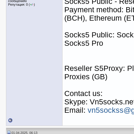
Socks5 Public - Res
сообщениях
Репутация: 0 (
+
/
-
)
Payment method: Bit
(BCH), Ethereum (
Socks5 Public: Socks
Socks5 Pro
Reseller S5Proxy: Pl
Proxies (GB)
Contact us:
Skype: Vn5socks.ne
Email:
vn5sockss@g
01.04.2025, 06:13