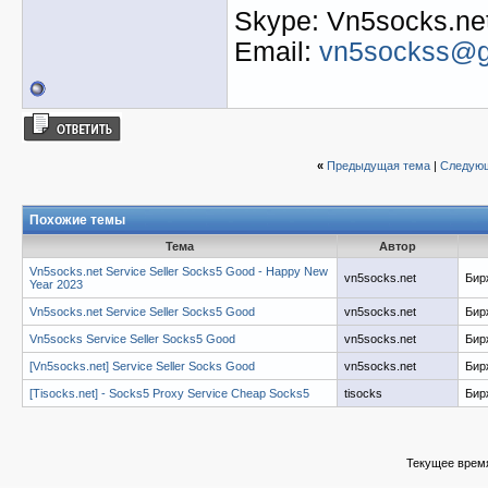
Skype: Vn5socks.ne
Email:
vn5sockss@g
«
Предыдущая тема
|
Следующ
Похожие темы
Тема
Автор
Vn5socks.net Service Seller Socks5 Good - Happy New
vn5socks.net
Бир
Year 2023
Vn5socks.net Service Seller Socks5 Good
vn5socks.net
Бир
Vn5socks Service Seller Socks5 Good
vn5socks.net
Бир
[Vn5socks.net] Service Seller Socks Good
vn5socks.net
Бир
[Tisocks.net] - Socks5 Proxy Service Cheap Socks5
tisocks
Бир
Текущее врем