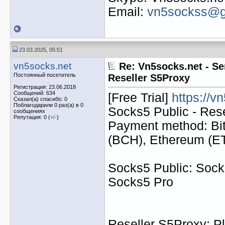
Email:
vn5sockss@g
23.03.2025, 05:51
vn5socks.net
Re: Vn5socks.net - Se
Постоянный посетитель
Reseller S5Proxy
Регистрация: 23.06.2018
Сообщений: 634
[Free Trial]
https://v
Сказал(а) спасибо: 0
Поблагодарили 0 раз(а) в 0
Socks5 Public - Res
сообщениях
Репутация: 0 (
+
/
-
)
Payment method: Bit
(BCH), Ethereum (
Socks5 Public: Socks
Socks5 Pro
Reseller S5Proxy: Pl