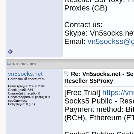
Proxies (GB)
Contact us:
Skype: Vn5socks.ne
Email:
vn5sockss@g
26.03.2025, 10:03
vn5socks.net
Re: Vn5socks.net - Se
Постоянный посетитель
Reseller S5Proxy
Регистрация: 23.06.2018
Сообщений: 634
[Free Trial]
https://v
Сказал(а) спасибо: 0
Поблагодарили 0 раз(а) в 0
Socks5 Public - Res
сообщениях
Репутация: 0 (
+
/
-
)
Payment method: Bit
(BCH), Ethereum (