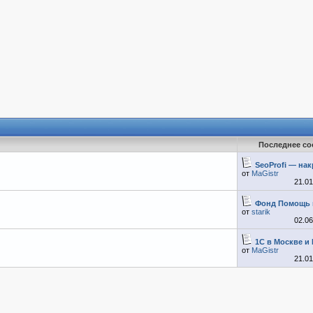
Последнее с
SeoProfi — накр
от
MaGistr
21.0
Фонд Помощь к
от
starik
02.0
1С в Москве и Р
от
MaGistr
21.0