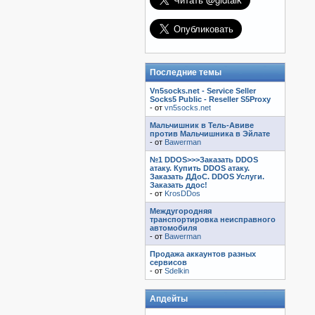
Последние темы
Vn5socks.net - Service Seller
Socks5 Public - Reseller S5Proxy
- от
vn5socks.net
Мальчишник в Тель-Авиве
против Мальчишника в Эйлате
- от
Bawerman
№1 DDOS>>>Заказать DDOS
атаку. Купить DDOS атаку.
Заказать ДДоС. DDOS Услуги.
Заказать ддос!
- от
KrosDDos
Междугородняя
транспортировка неисправного
автомобиля
- от
Bawerman
Продажа аккаунтов разных
сервисов
- от
Sdelkin
Апдейты