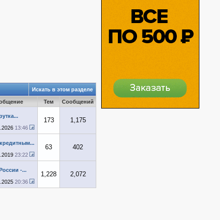
Искать в этом разделе
ообщение
Тем
Сообщений
утка...
173
1,175
1.2026
13:46
редитным...
63
402
6.2019
23:22
оссии -...
1,228
2,072
1.2025
20:36