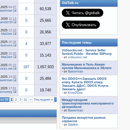
GidTalk.ru
9.2025
04:47
0
60,539
awerman
7.2025
11:13
0
25,665
ansfer33
6.2025
12:23
0
26,956
т
MaGistr
6.2025
16:34
Последние темы
4
33,977
т
itservice
Vn5socks.net - Service Seller
6.2025
15:26
Socks5 Public - Reseller S5Proxy
0
15,143
т
MaGistr
- от
vn5socks.net
Мальчишник в Тель-Авиве
3.2025
05:22
187
1,657,933
против Мальчишника в Эйлате
ocks.net
- от
Bawerman
3.2025
14:02
0
25,484
№1 DDOS>>>Заказать DDOS
awerman
атаку. Купить DDOS атаку.
Заказать ДДоС. DDOS Услуги.
3.2025
17:51
Заказать ддос!
0
19,740
vermoney
- от
KrosDDos
 из 38
1
2
3
11
>
Последняя
»
Междугородняя
транспортировка неисправного
автомобиля
- от
Bawerman
Продажа аккаунтов разных
сервисов
- от
Sdelkin