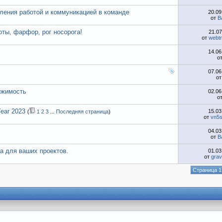
ления работой и коммуникацией в команде
20.0
от
B
оты, фарфор, рог носорога!
21.0
от
webtr
14.0
о
07.0
о
ижимость
02.0
о
Year 2023
15.0
(
1
2
3
...
Последняя страница
)
от
vn5s
04.0
от
B
а для ваших проектов.
01.0
от
gra
Страница 1