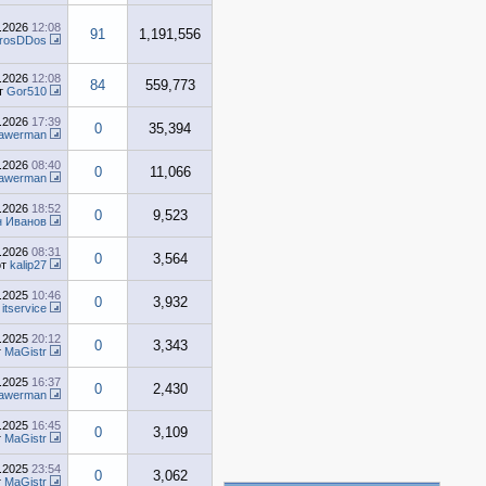
7.2026
12:08
91
1,191,556
rosDDos
7.2026
12:08
84
559,773
т
Gor510
4.2026
17:39
0
35,394
awerman
4.2026
08:40
0
11,066
awerman
3.2026
18:52
0
9,523
н Иванов
2.2026
08:31
0
3,564
от
kalip27
1.2025
10:46
0
3,932
т
itservice
1.2025
20:12
0
3,343
т
MaGistr
1.2025
16:37
0
2,430
awerman
1.2025
16:45
0
3,109
т
MaGistr
1.2025
23:54
0
3,062
т
MaGistr