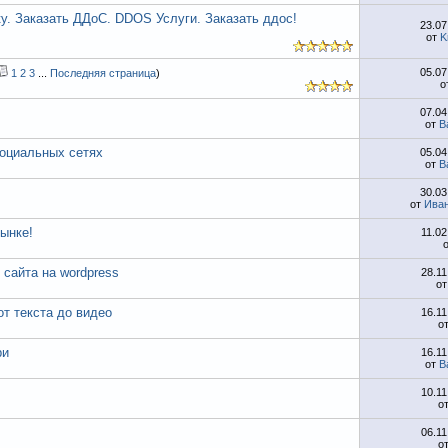
. Заказать ДДоС. DDOS Услуги. Заказать ддос!
23.0
от
K
05.0
1
2
3
...
Последняя страница
)
о
07.0
от
B
оциальных сетях
05.0
от
B
30.0
от
Ива
ынке!
11.0
 сайта на wordpress
28.1
о
от текста до видео
16.1
о
ри
16.1
от
B
10.1
о
06.1
о