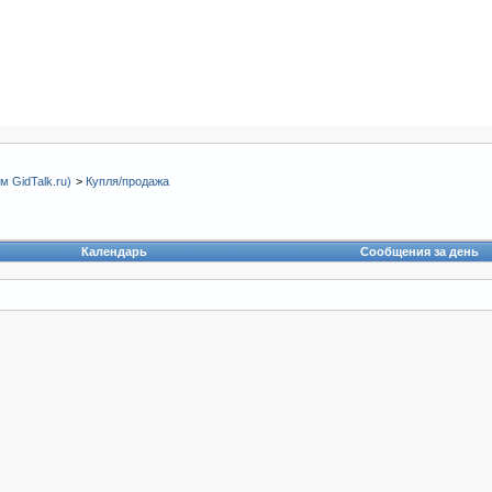
 GidTalk.ru)
>
Купля/продажа
Календарь
Сообщения за день