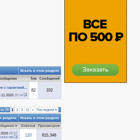
Искать в этом разделе
сообщение
Тем
Сообщений
в с гарантией...
82
332
9.11.2020
20:14
 из 38
1
2
3
11
>
Последняя
»
и раздела
Искать в этом разделе
общение
Ответов
Просмотров
8.2026
05:57
120
815,348
ocks.net