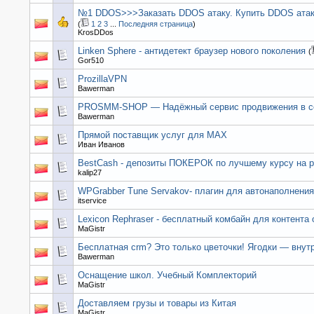
№1 DDOS>>>Заказать DDOS атаку. Купить DDOS атаку
(
1
2
3
...
Последняя страница
)
KrosDDos
Linken Sphere - антидетект браузер нового поколения
(
Gor510
ProzillaVPN
Bawerman
PROSMM-SHOP — Надёжный сервис продвижения в с
Bawerman
Прямой поставщик услуг для MAX
Иван Иванов
BestCash - депозиты ПОКЕРОК по лучшему курсу на р
kalip27
WPGrabber Tune Servakov- плагин для автонаполнения
itservice
Lexicon Rephraser - бесплатный комбайн для контента 
MaGistr
Бесплатная crm? Это только цветочки! Ягодки — внут
Bawerman
Оснащение школ. Учебный Комплекторий
MaGistr
Доставляем грузы и товары из Китая
MaGistr