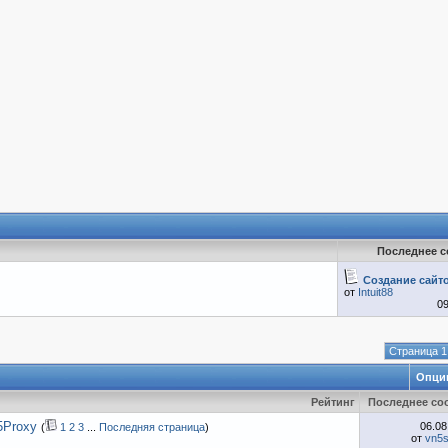
Последнее 
Создание сайто
от
Intuit88
0
Страница 1
Опци
Рейтинг
Последнее со
S5Proxy
06.0
(
1
2
3
...
Последняя страница
)
от
vn5s