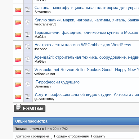
Cantana - многофункциональная платформа для управ
Bawerman
Куплю значки, марки, награды, картины, янтарь, банкн
webtransfer33
Термопанели: фасадные, клинкерные купить в Москве
MaGistr
Настрою ленты плагина WPGrabber для WordPress
itservice
Аренда24: строительная техника, оборудование, недв
MaGistr
Vn5socks.net Service Seller Socks5 Good - Happy New 
vn5socks.net
IT-профессии будущего
Bawerman
Услуги профессиональной видео студии! Актёры и лиц
gravermoney
Опции просмотра
Показаны темы с 1 по 20 из 742
Критерий сортировки
Порядок отображения
Показать