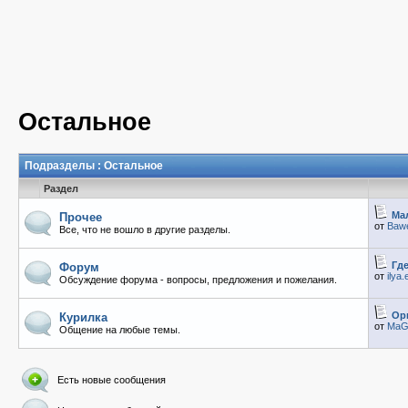
Остальное
Подразделы
: Остальное
Раздел
Ма
Прочее
от
Baw
Все, что не вошло в другие разделы.
Гд
Форум
от
ilya
Обсуждение форума - вопросы, предложения и пожелания.
Ор
Курилка
от
MaGi
Общение на любые темы.
Есть новые сообщения