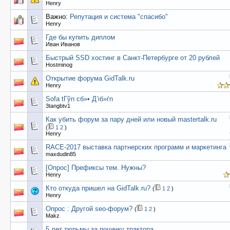
Henry
Важно:
Репутация и система "спасибо"
Henry
Где бы купить диплом
Иван Иванов
Быстрый SSD хостинг в Санкт-Петербурге от 20 рублей
Hostminog
Открытие форума GidTalk.ru
Henry
Sofa tГўn cб»• Д‘iб»ѓn
3tangbtv1
Как убить форум за пару дней или новый mastertalk.ru
(
1
2
)
Henry
RACE-2017 выставка партнерских программ и маркетинга
maxdudin85
[Опрос] Префиксы тем. Нужны?
Henry
Кто откуда пришел на GidTalk.ru?
(
1
2
)
Henry
Опрос : Другой seo-форум?
(
1
2
)
Makz
5 лет тюрьмы за починку трактора