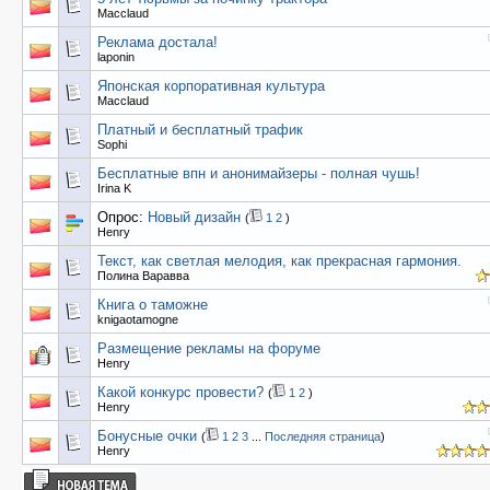
Macclaud
Реклама достала!
laponin
Японская корпоративная культура
Macclaud
Платный и бесплатный трафик
Sophi
Бесплатные впн и анонимайзеры - полная чушь!
Irina K
Опрос:
Новый дизайн
(
1
2
)
Henry
Текст, как светлая мелодия, как прекрасная гармония.
Полина Варавва
Книга о таможне
knigaotamogne
Размещение рекламы на форуме
Henry
Какой конкурс провести?
(
1
2
)
Henry
Бонусные очки
(
1
2
3
...
Последняя страница
)
Henry