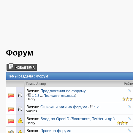
Форум
Темы раздела
: Форум
Тема
/
Автор
Рейт
Важно:
Предложения по форуму
(
1
2
3
...
Последняя страница
)
Henry
Важно:
Ошибки и баги на форуме
(
1
2
)
valeros
Важно:
Вход по OpenID (Вконтакте, Twitter и др.)
Henry
Важно:
Правила форума