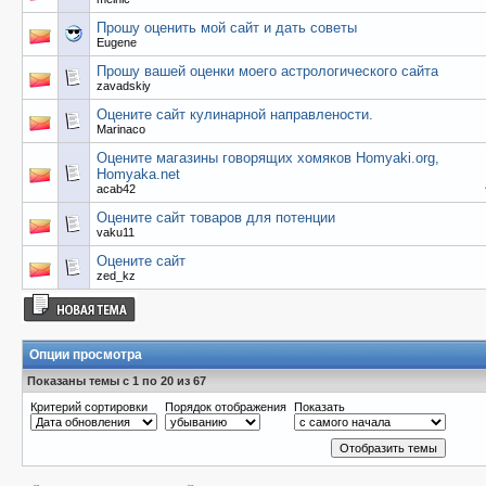
Прошу оценить мой сайт и дать советы
Eugene
Прошу вашей оценки моего астрологического сайта
zavadskiy
Оцените сайт кулинарной направлености.
Marinaco
Оцените магазины говорящих хомяков Homyaki.org,
Homyaka.net
acab42
Оцените сайт товаров для потенции
vaku11
Оцените сайт
zed_kz
Опции просмотра
Показаны темы с 1 по 20 из 67
Критерий сортировки
Порядок отображения
Показать