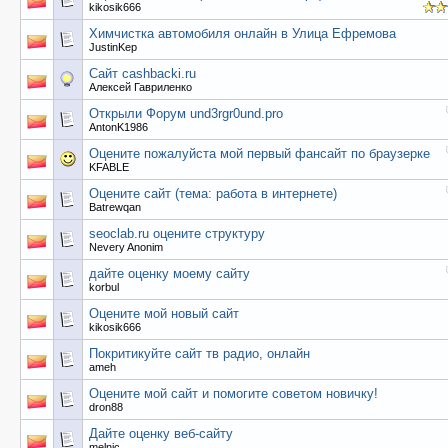
kikosik666
Химчистка автомобиля онлайн в Улица Ефремова
JustinKep
Сайт cashbacki.ru
Алексей Гавриленко
Открыли Форум und3rgr0und.pro
AntonK1986
Оцените пожалуйста мой первый фансайт по браузерке
KFABLE
Оцените сайт (тема: работа в интернете)
Batrewqan
seoclab.ru оцените структуру
Nevery Anonim
дайте оценку моему сайту
korbul
Оцените мой новый сайт
kikosik666
Покритикуйте сайт тв радио, онлайн
ameh
Оцените мой сайт и помогите советом новичку!
dron88
Дайте оценку веб-сайту
melnic