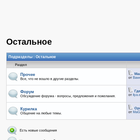
Остальное
Подразделы
: Остальное
Раздел
Ма
Прочее
от
Baw
Все, что не вошло в другие разделы.
Гд
Форум
от
ilya
Обсуждение форума - вопросы, предложения и пожелания.
Ор
Курилка
от
MaGi
Общение на любые темы.
Есть новые сообщения