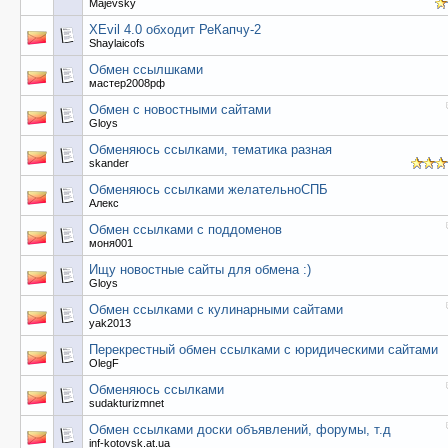
Majevsky
XEvil 4.0 обходит РеКапчу-2
Shaylaicofs
Обмен ссылшками
мастер2008рф
Обмен с новостными сайтами
Gloys
Обменяюсь ссылками, тематика разная
skander
Обменяюсь ссылками желательноСПБ
Алекс
Обмен ссылками с поддоменов
моня001
Ищу новостные сайты для обмена :)
Gloys
Обмен ссылками с кулинарными сайтами
yak2013
Перекрестный обмен ссылками с юридическими сайтами
OlegF
Обменяюсь ссылками
sudakturizmnet
Обмен ссылками доски объявлений, форумы, т.д
inf-kotovsk.at.ua