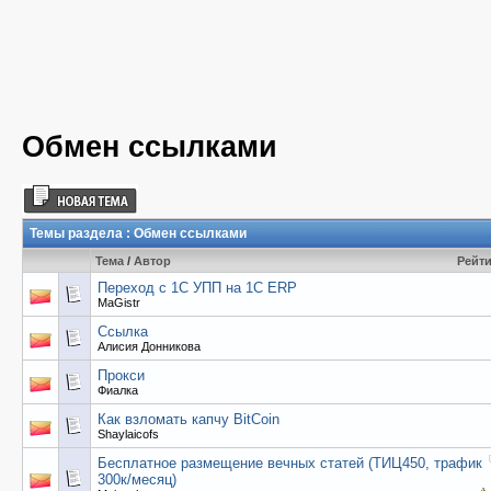
Обмен ссылками
Темы раздела
: Обмен ссылками
Тема
/
Автор
Рейт
Переход с 1С УПП на 1С ERP
MaGistr
Ссылка
Алисия Донникова
Прокси
Фиалка
Как взломать капчу BitCoin
Shaylaicofs
Бесплатное размещение вечных статей (ТИЦ450, трафик
300к/месяц)