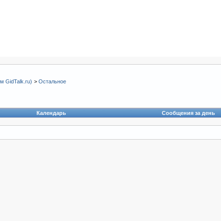
 GidTalk.ru)
>
Остальное
Календарь
Сообщения за день