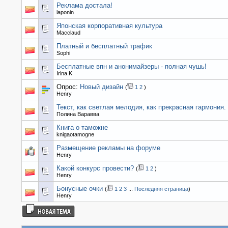
Реклама достала!
laponin
Японская корпоративная культура
Macclaud
Платный и бесплатный трафик
Sophi
Бесплатные впн и анонимайзеры - полная чушь!
Irina K
Опрос:
Новый дизайн
(
1
2
)
Henry
Текст, как светлая мелодия, как прекрасная гармония.
Полина Варавва
Книга о таможне
knigaotamogne
Размещение рекламы на форуме
Henry
Какой конкурс провести?
(
1
2
)
Henry
Бонусные очки
(
1
2
3
...
Последняя страница
)
Henry