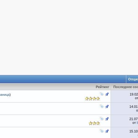
Опци
Рейтинг
Последнее со
19.0
раница
)
о
14.0
21.0
от
15.1