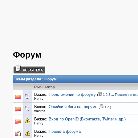
Форум
Темы раздела
: Форум
Тема
/
Автор
Важно:
Предложения по форуму
(
1
2
3
...
Последняя ст
Henry
Важно:
Ошибки и баги на форуме
(
1
2
)
valeros
Важно:
Вход по OpenID (Вконтакте, Twitter и др.)
Henry
Важно:
Правила форума
Henry