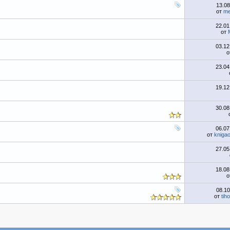
13.0
от
me
22.0
от
03.1
о
23.0
19.1
30.0
06.0
от
kniga
27.0
18.0
о
08.1
от
tih