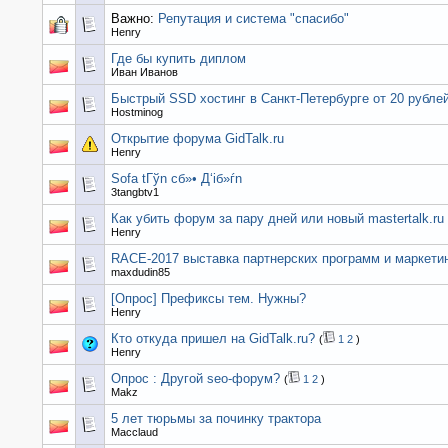
Важно:
Репутация и система "спасибо"
Henry
Где бы купить диплом
Иван Иванов
Быстрый SSD хостинг в Санкт-Петербурге от 20 рубле
Hostminog
Открытие форума GidTalk.ru
Henry
Sofa tГўn cб»• Д‘iб»ѓn
3tangbtv1
Как убить форум за пару дней или новый mastertalk.ru
Henry
RACE-2017 выставка партнерских программ и маркети
maxdudin85
[Опрос] Префиксы тем. Нужны?
Henry
Кто откуда пришел на GidTalk.ru?
(
1
2
)
Henry
Опрос : Другой seo-форум?
(
1
2
)
Makz
5 лет тюрьмы за починку трактора
Macclaud