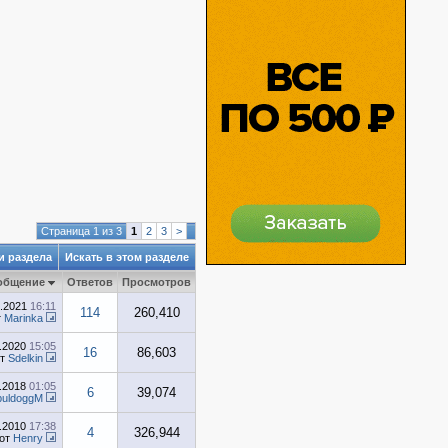
Страница 1 из 3
1
2
3
>
и раздела
Искать в этом разделе
общение
Ответов
Просмотров
2.2021
16:11
114
260,410
т
Marinka
1.2020
15:05
16
86,603
от
Sdelkin
7.2018
01:05
6
39,074
buldoggM
0.2010
17:38
4
326,944
от
Henry