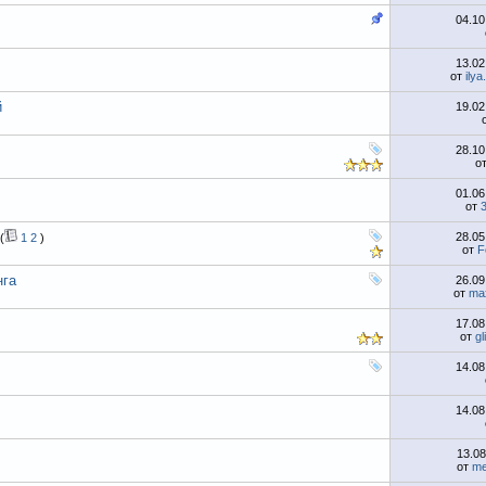
04.1
13.0
от
ily
й
19.0
28.1
о
01.0
от
28.0
(
1
2
)
от
F
нга
26.0
от
ma
17.0
от
gl
14.0
14.0
13.0
от
me