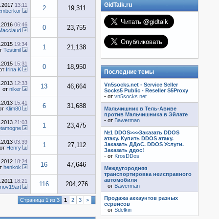
GidTalk.ru
8.2017
13:11
2
19,311
mberkor
1.2016
06:46
0
23,755
Macclaud
2.2015
19:34
1
21,138
т
Testimil
4.2015
15:31
0
18,950
от
Irina K
Последние темы
2.2013
12:33
Vn5socks.net - Service Seller
13
46,664
от
niker
Socks5 Public - Reseller S5Proxy
- от
vn5socks.net
8.2013
15:41
6
31,688
от
Klim80
Мальчишник в Тель-Авиве
против Мальчишника в Эйлате
- от
Bawerman
7.2013
21:03
1
23,475
otamogne
№1 DDOS>>>Заказать DDOS
атаку. Купить DDOS атаку.
5.2013
03:39
1
27,112
Заказать ДДоС. DDOS Услуги.
от
Henry
Заказать ддос!
- от
KrosDDos
8.2012
18:24
16
47,646
т
henkok
Междугородняя
транспортировка неисправного
автомобиля
0.2011
18:21
116
204,276
- от
Bawerman
onov19art
Продажа аккаунтов разных
Страница 1 из 3
1
2
3
>
сервисов
- от
Sdelkin