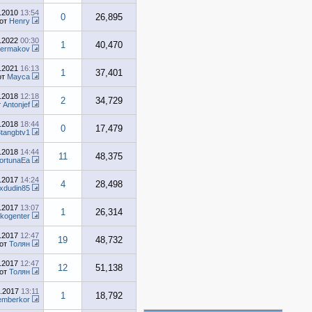
0.2010
13:54
0
26,895
от
Henry
2.2022
00:30
1
40,470
a.ermakov
2.2021
16:13
1
37,401
от
Маусa
0.2018
12:18
2
34,729
т
Antonjef
6.2018
18:44
0
17,479
3tangbtv1
5.2018
14:44
11
48,375
ortunaEa
9.2017
14:24
4
28,498
xdudin85
8.2017
13:07
1
26,314
ikogenter
8.2017
12:47
19
48,732
от
Толян
8.2017
12:47
12
51,138
от
Толян
8.2017
13:11
1
18,792
mberkor