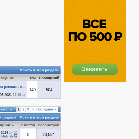
Искать в этом разделе
общение
Тем
Сообщений
а рекламы в...
149
504
.05.2021
17:16
ца 1 из 7
1
2
3
>
Последняя
»
и раздела
Искать в этом разделе
бщение
Ответов
Просмотров
1.2024
14:20
0
23,594
т
MaGistr