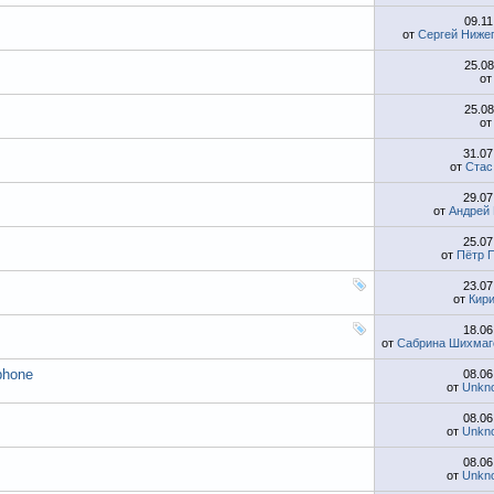
09.1
от
Сергей Ниже
25.0
о
25.0
о
31.0
от
Стас
29.0
от
Андрей
25.0
от
Пётр 
23.0
от
Кир
18.0
от
Сабрина Шихмаг
phone
08.0
от
Unkn
08.0
от
Unkn
08.0
от
Unkn