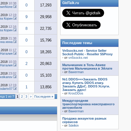
GidTalk.ru
6.2019
10:38
0
17,293
ownNone
6.2019
12:19
9
29,958
ва Корин
6.2019
12:16
8
22,735
ва Корин
1.2019
21:38
0
15,796
нна инна
Последние темы
3.2018
11:17
Vn5socks.net - Service Seller
0
18,265
Наталия
Socks5 Public - Reseller S5Proxy
- от
vn5socks.net
3.2018
10:33
2
20,863
Мальчишник в Тель-Авиве
Наталия
против Мальчишника в Эйлате
- от
Bawerman
2.2018
23:02
0
15,103
exeikanov
№1 DDOS>>>Заказать DDOS
атаку. Купить DDOS атаку.
1.2018
12:19
Заказать ДДоС. DDOS Услуги.
1
13,856
pulartv07
Заказать ддос!
- от
KrosDDos
ца 1 из 7
1
2
3
>
Последняя
»
Междугородняя
транспортировка неисправного
автомобиля
- от
Bawerman
Продажа аккаунтов разных
сервисов
- от
Sdelkin