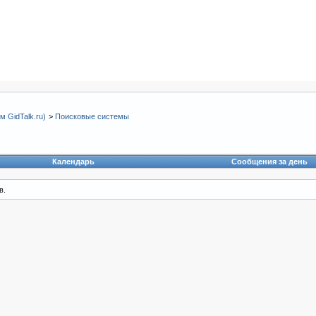
 GidTalk.ru)
>
Поисковые системы
Календарь
Сообщения за день
в.