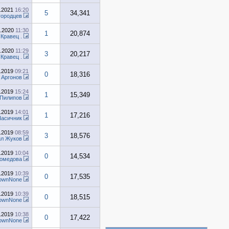
1.2021
16:20
5
34,341
городцев
8.2020
11:30
1
20,874
т
Кравец .
8.2020
11:29
3
20,217
т
Кравец .
7.2019
09:21
0
18,316
 Аргонов
7.2019
15:24
1
15,349
 Пилипов
7.2019
14:01
1
17,216
Пасичник
7.2019
08:59
3
18,576
ил Жуков
6.2019
10:04
0
14,534
омедова
6.2019
10:39
0
17,535
ownNone
6.2019
10:39
0
18,515
ownNone
6.2019
10:38
0
17,422
ownNone