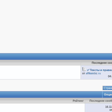
Последнее со
✅ Тексты и правил
от
affiliatebiz.ru
04
Страни
Опци
Рейтинг
Последнее соо
16.1
о