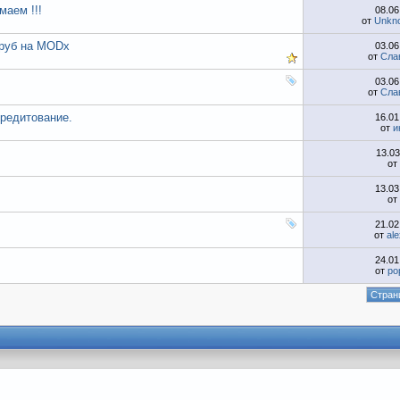
маем !!!
08.0
от
Unkn
 руб на MODx
03.0
от
Сла
03.0
от
Сла
кредитование.
16.0
от
и
13.0
от
13.0
от
21.0
от
al
24.0
от
po
Страни