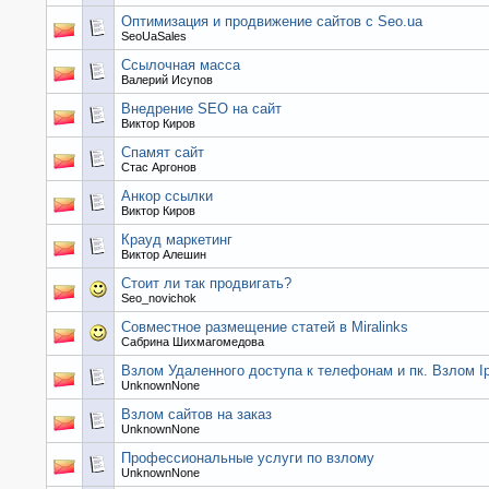
Оптимизация и продвижение сайтов с Seo.ua
SeoUaSales
Ссылочная масса
Валерий Исупов
Внедрение SEO на сайт
Виктор Киров
Спамят сайт
Стас Аргонов
Анкор ссылки
Виктор Киров
Крауд маркетинг
Виктор Алешин
Стоит ли так продвигать?
Seo_novichok
Совместное размещение статей в Miralinks
Сабрина Шихмагомедова
Взлом Удаленного доступа к телефонам и пк. Взлом I
UnknownNone
Взлом сайтов на заказ
UnknownNone
Профессиональные услуги по взлому
UnknownNone