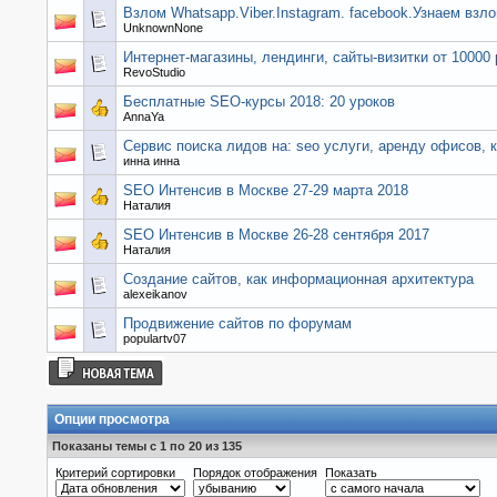
Взлом Whatsapp.Viber.Instagram. facebook.Узнаем взло
UnknownNone
Интернет-магазины, лендинги, сайты-визитки от 10000
RevoStudio
Бесплатные SEO-курсы 2018: 20 уроков
AnnaYa
Сервис поиска лидов на: seo услуги, аренду офисов, 
инна инна
SEO Интенсив в Москве 27-29 марта 2018
Наталия
SEO Интенсив в Москве 26-28 сентября 2017
Наталия
Создание сайтов, как информационная архитектура
alexeikanov
Продвижение сайтов по форумам
populartv07
Опции просмотра
Показаны темы с 1 по 20 из 135
Критерий сортировки
Порядок отображения
Показать