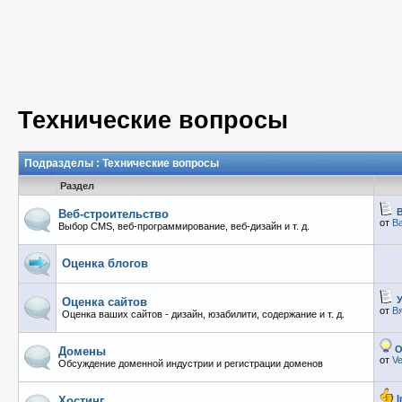
Технические вопросы
Подразделы
: Технические вопросы
Раздел
В
Веб-строительство
от
B
Выбор CMS, веб-программирование, веб-дизайн и т. д.
Оценка блогов
У
Оценка сайтов
от
В
Оценка ваших сайтов - дизайн, юзабилити, содержание и т. д.
О
Домены
от
Ve
Обсуждение доменной индустрии и регистрации доменов
I
Хостинг