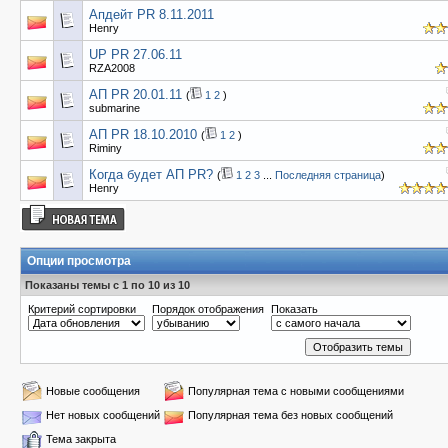
Апдейт PR 8.11.2011
Henry
UP PR 27.06.11
RZA2008
AП PR 20.01.11
(
1
2
)
submarine
АП PR 18.10.2010
(
1
2
)
Riminy
Когда будет АП PR?
(
1
2
3
...
Последняя страница
)
Henry
Опции просмотра
Показаны темы с 1 по 10 из 10
Критерий сортировки
Порядок отображения
Показать
Новые сообщения
Популярная тема с новыми сообщениями
Нет новых сообщений
Популярная тема без новых сообщений
Тема закрыта