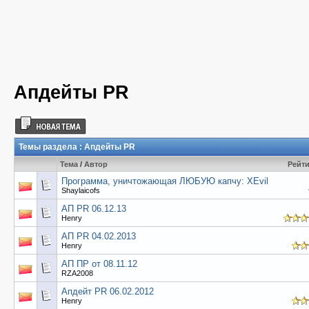
Апдейты PR
Темы раздела
: Апдейты PR
Тема
/
Автор
Рейт
Программа, уничтожающая ЛЮБУЮ капчу: XEvil
Shaylaicofs
АП PR 06.12.13
Henry
АП PR 04.02.2013
Henry
АП ПР от 08.11.12
RZA2008
Апдейт PR 06.02.2012
Henry