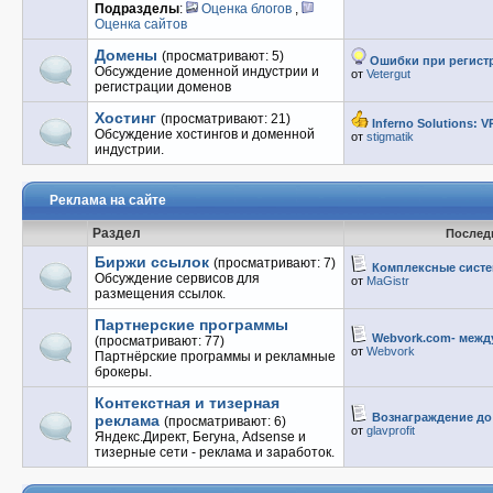
Подразделы
:
Оценка блогов
,
Оценка сайтов
Домены
(просматривают: 5)
Ошибки при регист
Обсуждение доменной индустрии и
от
Vetergut
регистрации доменов
Хостинг
(просматривают: 21)
Inferno Solutions: V
Обсуждение хостингов и доменной
от
stigmatik
индустрии.
Реклама на сайте
Раздел
Послед
Биржи ссылок
(просматривают: 7)
Комплексные систе
Обсуждение сервисов для
от
MaGistr
размещения ссылок.
Партнерские программы
Webvork.com- между
(просматривают: 77)
от
Webvork
Партнёрские программы и рекламные
брокеры.
Контекстная и тизерная
Вознаграждение до 
реклама
(просматривают: 6)
от
glavprofit
Яндекс.Директ, Бегуна, Adsense и
тизерные сети - реклама и заработок.