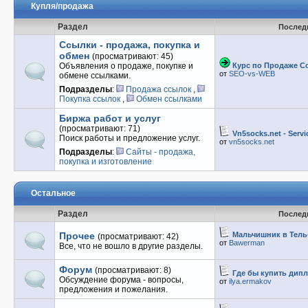
Купля/продажа
Раздел
Послед
Ссылки - продажа, покупка и
обмен
(просматривают: 45)
Объявления о продаже, покупке и
Курс по Продаже Сс
от
SEO-vs-WEB
обмене ссылками.
Подразделы
:
Продажа ссылок
,
Покупка ссылок
,
Обмен ссылками
Биржа работ и услуг
(просматривают: 71)
Vn5socks.net - Service
Поиск работы и предложение услуг.
от
vn5socks.net
Подразделы
:
Сайты - продажа,
покупка и изготовление
Остальное
Раздел
Послед
Прочее
Мальчишник в Тель-
(просматривают: 42)
от
Bawerman
Все, что не вошло в другие разделы.
Форум
(просматривают: 8)
Где бы купить дип
Обсуждение форума - вопросы,
от
ilya.ermakov
предложения и пожелания.