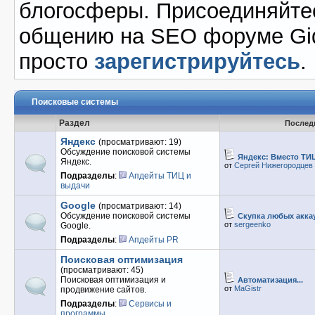
блогосферы. Присоединяйте
общению на SEO форуме GidT
просто
зарегистрируйтесь
.
Поисковые системы
Раздел
Послед
Яндекс
(просматривают: 19)
Обсуждение поисковой системы
Яндекс: Вместо ТИЦ
Яндекс.
от
Сергей Нижегородцев
Подразделы
:
Апдейты ТИЦ и
выдачи
Google
(просматривают: 14)
Обсуждение поисковой системы
Скупка любых аккау
от
sergeenko
Google.
Подразделы
:
Апдейты PR
Поисковая оптимизация
(просматривают: 45)
Поисковая оптимизация и
Автоматизация...
от
MaGistr
продвижение сайтов.
Подразделы
:
Сервисы и
программы