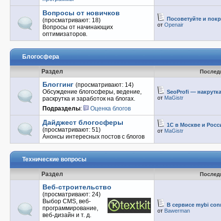
Вопросы от новичков
Посоветуйте и покр
(просматривают: 18)
от
Openair
Вопросы от начинающих
оптимизаторов.
Блогосфера
Раздел
Послед
Блоггинг
(просматривают: 14)
Обсуждение блогосферы, ведение,
SeoProfi — накрутка.
от
MaGistr
раскрутка и заработок на блогах.
Подразделы
:
Оценка блогов
Дайджест блогосферы
1С в Москве и России
(просматривают: 51)
от
MaGistr
Анонсы интересных постов с блогов
Технические вопросы
Раздел
Послед
Веб-строительство
(просматривают: 24)
Выбор CMS, веб-
В сервисе mybi conn
программирование,
от
Bawerman
веб-дизайн и т. д.