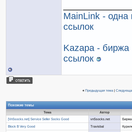
_____________
MainLink - одна
ссылок
Kazapa - биржа
ссылок
«
Предыдущая тема
|
Следующа
Похожие темы
Тема
Автор
[Vn5socks.net] Service Seller Socks Good
vn5socks.net
Биржа 
Block B Very Good
Travisbal
Курил