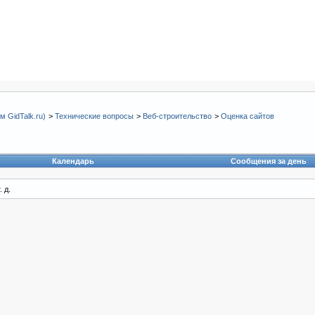
 GidTalk.ru)
>
Технические вопросы
>
Веб-строительство
>
Оценка сайтов
Календарь
Сообщения за день
 д.