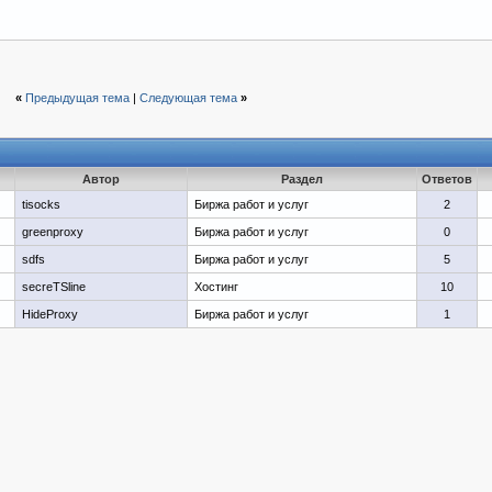
«
Предыдущая тема
|
Следующая тема
»
Автор
Раздел
Ответов
tisocks
Биржа работ и услуг
2
greenproxy
Биржа работ и услуг
0
sdfs
Биржа работ и услуг
5
secreTSline
Хостинг
10
HideProxy
Биржа работ и услуг
1