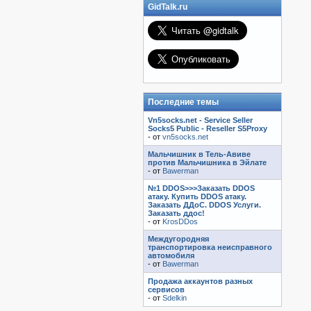
GidTalk.ru
Последние темы
Vn5socks.net - Service Seller
Socks5 Public - Reseller S5Proxy
- от
vn5socks.net
Мальчишник в Тель-Авиве
против Мальчишника в Эйлате
- от
Bawerman
№1 DDOS>>>Заказать DDOS
атаку. Купить DDOS атаку.
Заказать ДДоС. DDOS Услуги.
Заказать ддос!
- от
KrosDDos
Междугородняя
транспортировка неисправного
автомобиля
- от
Bawerman
Продажа аккаунтов разных
сервисов
- от
Sdelkin