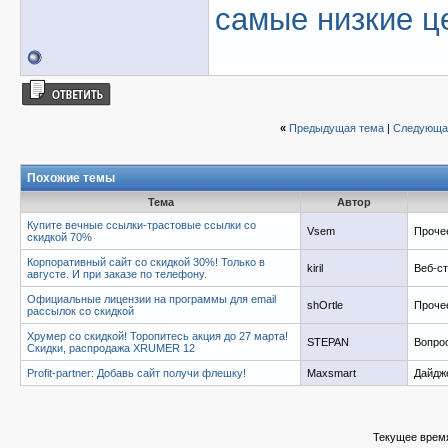
самые низкие це
«
Предыдущая тема
|
Следующа
Похожие темы
Тема
Автор
Купите вечные ссылки-трастовые ссылки со
Vsem
Проче
скидкой 70%
Корпоративный сайт со скидкой 30%! Только в
kiril
Веб-с
августе. И при заказе по телефону.
Официальные лицензии на программы для email
shOrtle
Проче
рассылок со скидкой
Хрумер со скидкой! Торопитесь акция до 27 марта!
STEPAN
Вопро
Скидки, распродажа XRUMER 12
Profit-partner: Добавь сайт получи флешку!
Maxsmart
Дайдж
Текущее врем