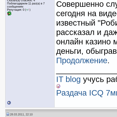
Сказал(а) спасибо: 4
Совершенно сл
Поблагодарили 11 раз(а) в 7
сообщениях
Репутация: 0 (
+
/
-
)
сегодня на виде
известный "Роб
рассказал и даж
онлайн казино 
деньги, обыграв
Продолжение
.
_____________
IT blog
учусь ра
Раздача ICQ 7м
28.03.2011, 22:10