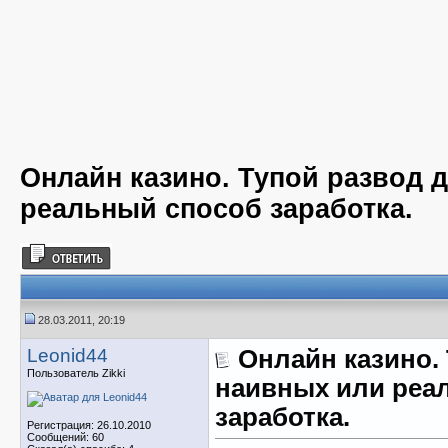
Онлайн казино. Тупой развод 
реальный способ заработка.
28.03.2011, 20:19
Leonid44
Онлайн казино.
Пользователь Zikki
наивных или реа
заработка.
Регистрация: 26.10.2010
Сообщений: 60