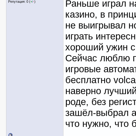
Раньше играл н
Репутация: 0 (
+
/
-
)
казино, в принц
не выигрывал н
играть интересн
хороший ужин с
Сейчас люблю п
игровые автома
бесплатно volca
наверно лучший
роде, без регис
зашёл-выбрал а
что нужно, что 