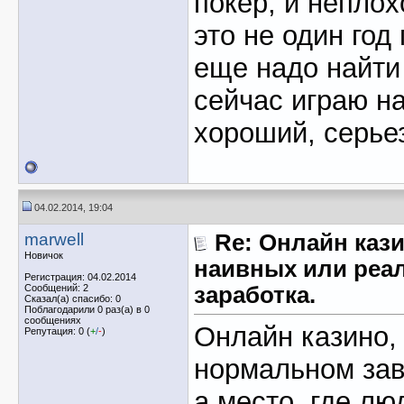
покер, и неплох
это не один год 
еще надо найти
сейчас играю на 
хороший, серье
04.02.2014, 19:04
marwell
Re: Онлайн кази
Новичок
наивных или реа
Регистрация: 04.02.2014
Сообщений: 2
заработка.
Сказал(а) спасибо: 0
Поблагодарили 0 раз(а) в 0
сообщениях
Онлайн казино, 
Репутация: 0 (
+
/
-
)
нормальном зав
а место, где лю