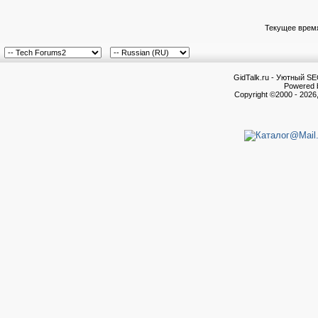
Текущее врем
GidTalk.ru - Уютный S
Powered b
Copyright ©2000 - 2026,