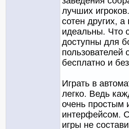
заведения собр
лучших игроков.
сотен других, а
идеальны. Что 
доступны для б
пользователей 
бесплатно и без
Играть в автом
легко. Ведь каж
очень простым 
интерфейсом. О
игры не состави