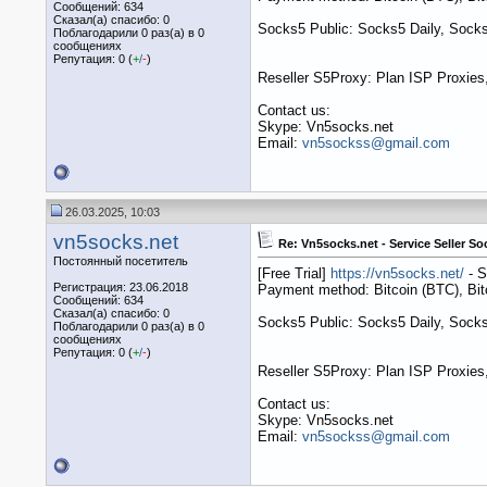
Сообщений: 634
Сказал(а) спасибо: 0
Socks5 Public: Socks5 Daily, Socks
Поблагодарили 0 раз(а) в 0
сообщениях
Репутация: 0 (
+
/
-
)
Reseller S5Proxy: Plan ISP Proxies,
Contact us:
Skype: Vn5socks.net
Email:
vn5sockss@gmail.com
26.03.2025, 10:03
vn5socks.net
Re: Vn5socks.net - Service Seller So
Постоянный посетитель
[Free Trial]
https://vn5socks.net/
- S
Регистрация: 23.06.2018
Payment method: Bitcoin (BTC), B
Сообщений: 634
Сказал(а) спасибо: 0
Socks5 Public: Socks5 Daily, Socks
Поблагодарили 0 раз(а) в 0
сообщениях
Репутация: 0 (
+
/
-
)
Reseller S5Proxy: Plan ISP Proxies,
Contact us:
Skype: Vn5socks.net
Email:
vn5sockss@gmail.com