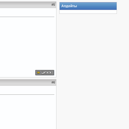
#
5
Апдейты
#
6