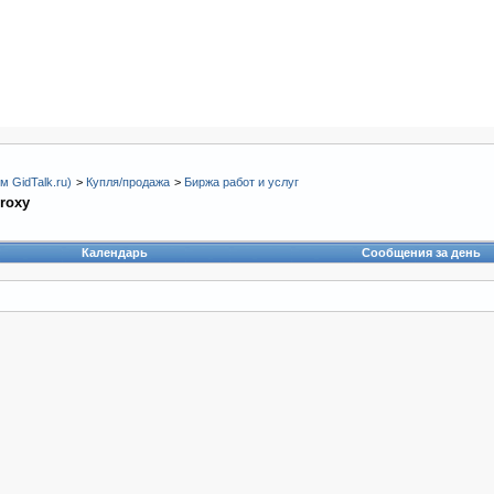
 GidTalk.ru)
>
Купля/продажа
>
Биржа работ и услуг
Proxy
Календарь
Сообщения за день