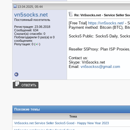
13.04.2025, 05:44
vn5socks.net
Re: Vn5socks.net - Service Seller So
Постоянный посетитель
[Free Trial]
https://vn5socks.net/
- S
Регистрация: 23.06.2018
Payment method: Bitcoin (BTC), B
Сообщений: 634
Сказал(а) спасибо: 0
Socks5 Public: Socks5 Daily, Socks
Поблагодарили 0 раз(а) в 0
сообщениях
Репутация: 0 (
+
/
-
)
Reseller S5Proxy: Plan ISP Proxies,
Contact us:
Skype: Vn5socks.net
Email:
vn5sockss@gmail.com
Похожие темы
Тема
Vn5socks.net Service Seller Socks5 Good - Happy New Year 2023