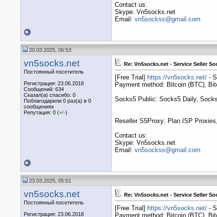
Contact us:
Skype: Vn5socks.net
Email:
vn5sockss@gmail.com
20.03.2025, 06:53
vn5socks.net
Re: Vn5socks.net - Service Seller So
Постоянный посетитель
[Free Trial]
https://vn5socks.net/
- S
Регистрация: 23.06.2018
Payment method: Bitcoin (BTC), B
Сообщений: 634
Сказал(а) спасибо: 0
Socks5 Public: Socks5 Daily, Socks
Поблагодарили 0 раз(а) в 0
сообщениях
Репутация: 0 (
+
/
-
)
Reseller S5Proxy: Plan ISP Proxies,
Contact us:
Skype: Vn5socks.net
Email:
vn5sockss@gmail.com
23.03.2025, 05:51
vn5socks.net
Re: Vn5socks.net - Service Seller So
Постоянный посетитель
[Free Trial]
https://vn5socks.net/
- S
Регистрация: 23.06.2018
Payment method: Bitcoin (BTC), B