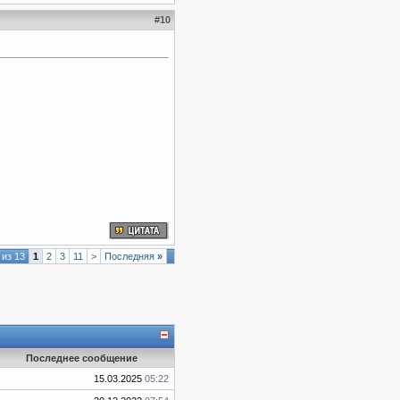
#
10
 из 13
1
2
3
11
>
Последняя
»
Последнее сообщение
15.03.2025
05:22