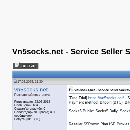
Vn5socks.net - Service Seller 
17.03.2025, 11:30
vn5socks.net
Vn5socks.net - Service Seller Socks5
Постоянный посетитель
[Free Trial]
https://vn5socks.net/
- S
Регистрация: 23.06.2018
Payment method: Bitcoin (BTC), B
Сообщений: 634
Сказал(а) спасибо: 0
Socks5 Public: Socks5 Daily, Socks
Поблагодарили 0 раз(а) в 0
сообщениях
Репутация: 0 (
+
/
-
)
Reseller S5Proxy: Plan ISP Proxies,