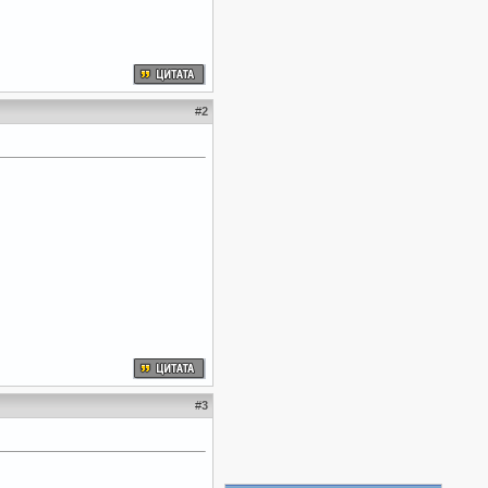
#
2
#
3