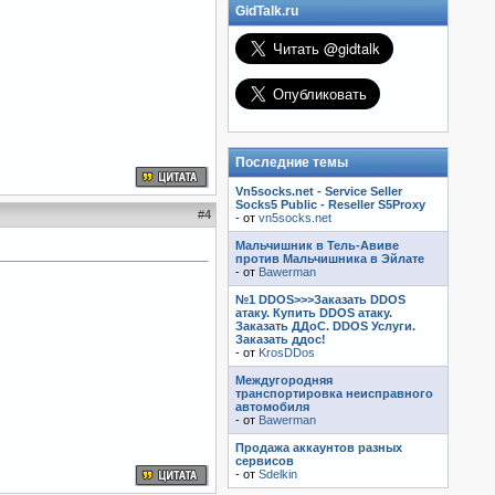
GidTalk.ru
Последние темы
Vn5socks.net - Service Seller
Socks5 Public - Reseller S5Proxy
#
4
- от
vn5socks.net
Мальчишник в Тель-Авиве
против Мальчишника в Эйлате
- от
Bawerman
№1 DDOS>>>Заказать DDOS
атаку. Купить DDOS атаку.
Заказать ДДоС. DDOS Услуги.
Заказать ддос!
- от
KrosDDos
Междугородняя
транспортировка неисправного
автомобиля
- от
Bawerman
Продажа аккаунтов разных
сервисов
- от
Sdelkin