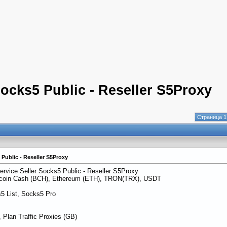
Socks5 Public - Reseller S5Proxy
Страница 1
 Public - Reseller S5Proxy
ervice Seller Socks5 Public - Reseller S5Proxy
itcoin Cash (BCH), Ethereum (ETH), TRON(TRX), USDT
5 List, Socks5 Pro
 Plan Traffic Proxies (GB)