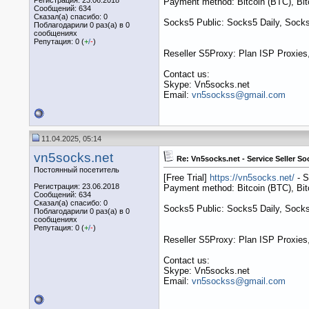
Payment method: Bitcoin (BTC), B
Сообщений: 634
Сказал(а) спасибо: 0
Socks5 Public: Socks5 Daily, Socks
Поблагодарили 0 раз(а) в 0
сообщениях
Репутация: 0 (
+
/
-
)
Reseller S5Proxy: Plan ISP Proxies,
Contact us:
Skype: Vn5socks.net
Email:
vn5sockss@gmail.com
11.04.2025, 05:14
vn5socks.net
Re: Vn5socks.net - Service Seller So
Постоянный посетитель
[Free Trial]
https://vn5socks.net/
- S
Регистрация: 23.06.2018
Payment method: Bitcoin (BTC), B
Сообщений: 634
Сказал(а) спасибо: 0
Socks5 Public: Socks5 Daily, Socks
Поблагодарили 0 раз(а) в 0
сообщениях
Репутация: 0 (
+
/
-
)
Reseller S5Proxy: Plan ISP Proxies,
Contact us:
Skype: Vn5socks.net
Email:
vn5sockss@gmail.com