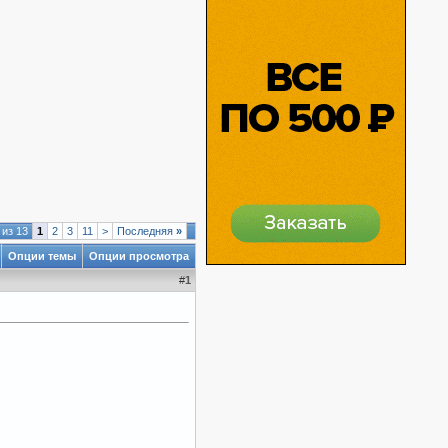
 из 13
1
2
3
11
>
Последняя
»
Опции темы
Опции просмотра
#
1