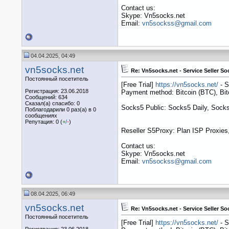
Contact us:
Skype: Vn5socks.net
Email:
vn5sockss@gmail.com
04.04.2025, 04:49
vn5socks.net
Re: Vn5socks.net - Service Seller So
Постоянный посетитель
[Free Trial]
https://vn5socks.net/
- S
Регистрация: 23.06.2018
Payment method: Bitcoin (BTC), B
Сообщений: 634
Сказал(а) спасибо: 0
Socks5 Public: Socks5 Daily, Socks
Поблагодарили 0 раз(а) в 0
сообщениях
Репутация: 0 (
+
/
-
)
Reseller S5Proxy: Plan ISP Proxies,
Contact us:
Skype: Vn5socks.net
Email:
vn5sockss@gmail.com
08.04.2025, 06:49
vn5socks.net
Re: Vn5socks.net - Service Seller So
Постоянный посетитель
[Free Trial]
https://vn5socks.net/
- S
Регистрация: 23.06.2018