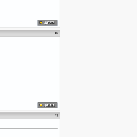
#
7
#
8