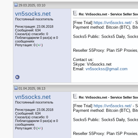
29.03.2025, 03:10
vn5socks.net
Re: Vn5socks.net - Service Seller So
Постоянный посетитель
[Free Trial]
https://vn5socks.net/
- S
Регистрация: 23.06.2018
Payment method: Bitcoin (BTC), B
Сообщений: 634
Сказал(а) спасибо: 0
Socks5 Public: Socks5 Daily, Socks
Поблагодарили 0 раз(а) в 0
сообщениях
Репутация: 0 (
+
/
-
)
Reseller S5Proxy: Plan ISP Proxies,
Contact us:
Skype: Vn5socks.net
Email:
vn5sockss@gmail.com
01.04.2025, 06:13
vn5socks.net
Re: Vn5socks.net - Service Seller So
Постоянный посетитель
[Free Trial]
https://vn5socks.net/
- S
Регистрация: 23.06.2018
Payment method: Bitcoin (BTC), B
Сообщений: 634
Сказал(а) спасибо: 0
Socks5 Public: Socks5 Daily, Socks
Поблагодарили 0 раз(а) в 0
сообщениях
Репутация: 0 (
+
/
-
)
Reseller S5Proxy: Plan ISP Proxies,