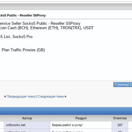
cks5 Public - Reseller S5Proxy
ervice Seller Socks5 Public - Reseller S5Proxy
itcoin Cash (BCH), Ethereum (ETH), TRON(TRX), USDT
5 List, Socks5 Pro
 Plan Traffic Proxies (GB)
Страница 1
«
Предыдущая тема
|
Следующая тема
»
Автор
Раздел
Ответов
vn5socks.net
Биржа работ и услуг
187