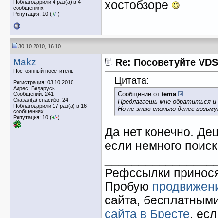
хостобзоре
Поблагодарили 4 раз(а) в 4
сообщениях
Репутация: 10 (
+
/
-
)
30.10.2010, 16:10
Makz
Re: Посоветуйте VDS
Постоянный посетитель
Цитата:
Регистрация: 03.10.2010
Адрес: Беларусь
Сообщение от
tema
Сообщений: 241
Сказал(а) спасибо: 24
Предлагаешь мне обратиться и 
Поблагодарили 17 раз(а) в 16
Но не знаю сколько денег возьму
сообщениях
Репутация: 10 (
+
/
-
)
Да нет конечно. Де
если немного поиск
________________
Рефссылки принося
Пробую
продвижени
сайта, бесплатным
сайта в Бресте
, есл