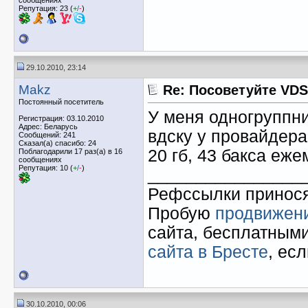
Репутация: 23 (
+
/
-
)
29.10.2010, 23:14
Makz
Re: Посоветуйте VDS
Постоянный посетитель
У меня одногруппни
Регистрация: 03.10.2010
Адрес: Беларусь
вдску у провайдера
Сообщений: 241
Сказал(а) спасибо: 24
20 гб, 43 бакса еже
Поблагодарили 17 раз(а) в 16
сообщениях
Репутация: 10 (
+
/
-
)
________________
Рефссылки принося
Пробую
продвижени
сайта, бесплатным
сайта в Бресте
, есл
30.10.2010, 00:06