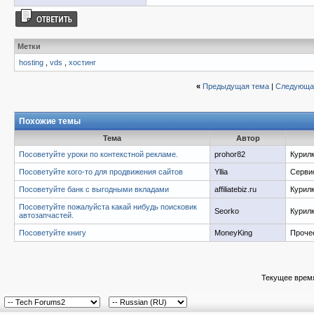
Метки
hosting
,
vds
,
хостинг
«
Предыдущая тема
|
Следующа
Похожие темы
Тема
Автор
Посоветуйте уроки по контекстной рекламе.
prohor82
Курил
Посоветуйте кого-то для продвижения сайтов
Yllia
Серви
Посоветуйте банк с выгодными вкладами
affiliatebiz.ru
Курил
Посоветуйте пожалуйста какай нибудь поисковик
Seorko
Курил
автозапчастей.
Посоветуйте книгу
MoneyKing
Проче
Текущее врем