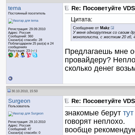
tema
Re: Посоветуйте VDS
Постоянный посетитель
Цитата:
Сообщение от
Makz
Регистрация: 29.09.2010
У меня одногруппник со своим др
Адрес: Россия
Сообщений: 360
монополиста, с жестким 20 гб, 
Сказал(а) спасибо: 28
Поблагодарили 25 раз(а) в 24
сообщениях
Предлагаешь мне об
Репутация: 23 (
+
/
-
)
провайдеру? Непло
сколько денег возьм
30.10.2010, 15:50
Surgeon
Re: Посоветуйте VDS
Пользователь
знакомые берут
тут
говорят неплохо.
Регистрация: 29.10.2010
Адрес: Россия
вообще рекомендую
Сообщений: 47
Сказал(а) спасибо: 0