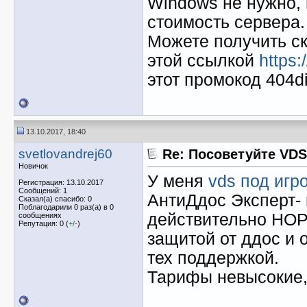
Windows не нужно, 
стоимость сервера.
Можете получить ск
этой ссылкой
https:
этот промокод 404d
13.10.2017, 18:40
svetlovandrej60
Re: Посоветуйте VDS
Новичок
У меня
vds под игр
Регистрация: 13.10.2017
Сообщений: 1
АнтиДдос Эксперт- 
Сказал(а) спасибо: 0
Поблагодарили 0 раз(а) в 0
действительно НО
сообщениях
Репутация: 0 (
+
/
-
)
защитой от ддос и 
тех поддержкой.
Тарифы невысокие,