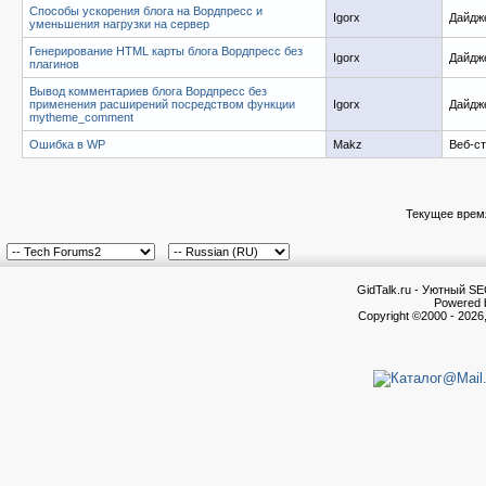
Способы ускорения блога на Вордпресс и
Igorx
Дайдж
уменьшения нагрузки на сервер
Генерирование HTML карты блога Вордпресс без
Igorx
Дайдж
плагинов
Вывод комментариев блога Вордпресс без
применения расширений посредством функции
Igorx
Дайдж
mytheme_comment
Ошибка в WP
Makz
Веб-с
Текущее врем
GidTalk.ru - Уютный S
Powered b
Copyright ©2000 - 2026,