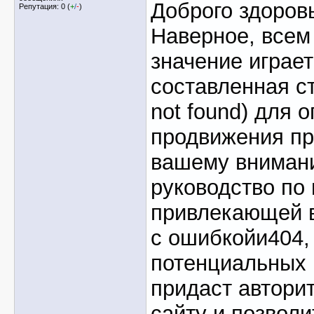
Доброго здоровь
Репутация: 0 (
+
/
-
)
Наверное, всем 
значение играет
составленная с
not found) для 
продвижения пр
вашему вниман
руководство по
привлекающей 
с ошибкойи404,
потенциальных 
придаст автори
сайту и позволи