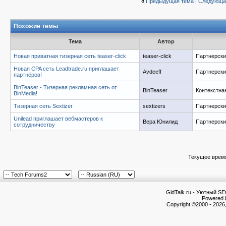
«
Предыдущая тема
|
Следующа
Похожие темы
Тема
Автор
Новая приватная тизерная сеть teaser-click
teaser-click
Партнерск
Новая CPA сеть Leadtrade.ru приглашает
Avdeeff
Партнерск
партнёров!
BinTeaser - Тизерная рекламная сеть от
BinTeaser
Контекстна
BinMedia!
Тизерная сеть Sextizer
sextizers
Партнерск
Unilead приглашает вебмастеров к
Вера Юнилид
Партнерск
сотрудничеству
Текущее врем
GidTalk.ru - Уютный S
Powered b
Copyright ©2000 - 2026,