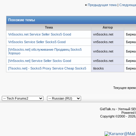
«
Предыдущая тема
|
Следующа
Похожие темы
Тема
Автор
Vn5socks.net Service Seller Socks5 Good
vn5socks.net
Биржа 
Vn5socks Service Seller Socks5 Good
vn5socks.net
Биржа 
[Vn5socks.net] обслуживание Продавец Socks5
vn5socks.net
Биржа 
Хорошо
[Vn5socks.net] Service Seller Socks Good
vn5socks.net
Биржа 
[Tisocks.net] - Socks5 Proxy Service Cheap Socks5
tisocks
Биржа 
Текущее врем
GidTalk.ru - Уютный S
Powered b
Copyright ©2000 - 2026,