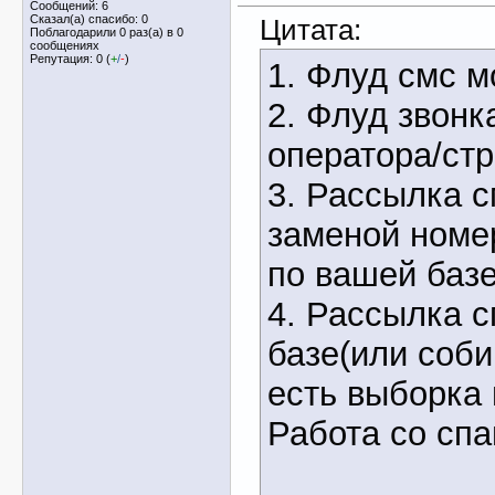
Сообщений: 6
Сказал(а) спасибо: 0
Цитата:
Поблагодарили 0 раз(а) в 0
сообщениях
Репутация: 0 (
+
/
-
)
1. Флуд смс м
2. Флуд звонк
оператора/ст
3. Рассылка 
заменой номе
по вашей базе
4. Рассылка 
базе(или соби
есть выборка 
Работа со сп