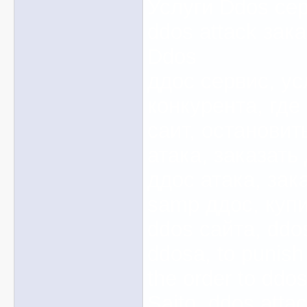
Услуги Ddos сер
ddos attack зак
Ddos
ддос сервис, ус
конкурента, где
саит, остановит
атака, заказать
ддос атака, зак
samp ддос, купи
ddos сайта, ddos
ddosa, to punish
the order to ddos
Saito, ddos atta