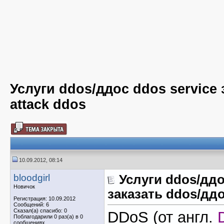
Услуги ddos/ддос ddos service
attack ddos
10.09.2012, 08:14
bloodgirl
Услуги ddos/ддо
Новичок
заказать ddos/ддо
Регистрация: 10.09.2012
Сообщений: 6
Сказал(а) спасибо: 0
DDoS
(от англ.
Поблагодарили 0 раз(а) в 0
сообщениях