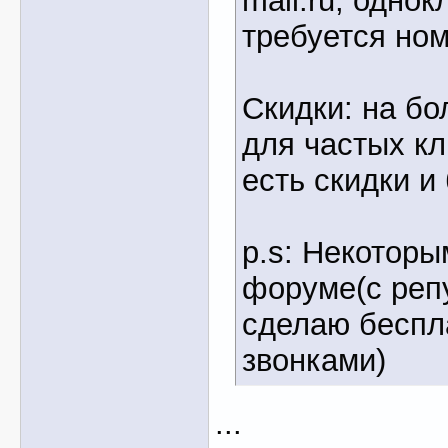
mail.ru, однок
требуется но
Скидки: на б
для частых кл
есть скидки и
p.s: Некотор
форуме(с реп
сделаю беспл
звонками)
...