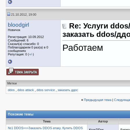
21.10.2012, 19:00
bloodgirl
Re: Услуги ddos
Новичок
заказать ddos/ддо
Регистрация: 10.09.2012
Сообщений: 6
Сказал(а) спасибо: 0
Работаем
Поблагодарили 0 раз(а) в 0
сообщениях
Репутация: 0 (
+
/
-
)
Метки
ddos
,
ddos attack
,
ddos service
,
заказать ддос
«
Предыдущая тема
|
Следующа
Похожие темы
Тема
Автор
№1 DDOS>>>Заказать DDOS атаку. Купить DDOS
KrosDDos
Биржа 