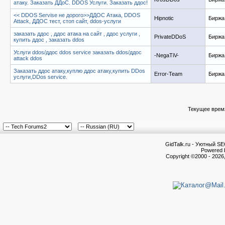
атаку. Заказать ДДоС. DDOS Услуги. Заказать ддос!
<< DDOS Servise не дорого>>ДДОС Атака, DDOS
Hipnotic
Биржа 
Attack, ДДОС тест, стоп сайт, ddos-услуги
заказать ддос , ддос атака на сайт , ддос услуги ,
PrivateDDoS
Биржа 
купить ддос , заказать ddos
Услуги ddos/ддос ddos service заказать ddos/ддос
-NegaTiV-
Биржа 
attack ddos
Заказать ддос атаку,куплю ддос атаку,купить DDos
Error-Team
Биржа 
услуги,DDos service.
Текущее врем
GidTalk.ru - Уютный S
Powered b
Copyright ©2000 - 2026,