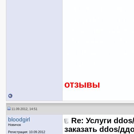
server ddos atta
samp ddos, buy 
ddos Site, ddos 
ddo online, ddos
защита +от ddos
защита
отзывы
11.09.2012, 14:51
bloodgirl
Re: Услуги ddos
Новичок
заказать ddos/ддо
Регистрация: 10.09.2012