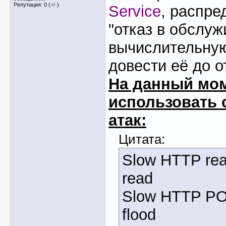
Репутация: 0 (
+
/
-
)
Service
, распре
"отказ в обслуж
вычислительную
довести её до о
На данный мо
использовать
атак:
Цитата:
Slow HTTP re
read
Slow HTTP P
flood