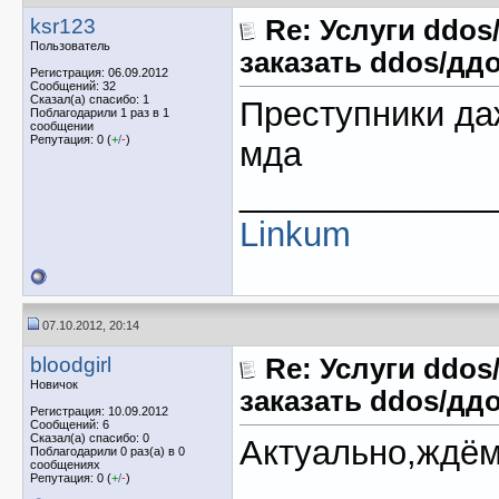
ksr123
Re: Услуги ddos
Пользователь
заказать ddos/ддо
Регистрация: 06.09.2012
Сообщений: 32
Сказал(а) спасибо: 1
Преступники да
Поблагодарили 1 раз в 1
сообщении
Репутация: 0 (
+
/
-
)
мда
_____________
Linkum
07.10.2012, 20:14
bloodgirl
Re: Услуги ddos
Новичок
заказать ddos/ддо
Регистрация: 10.09.2012
Сообщений: 6
Сказал(а) спасибо: 0
Актуально,ждём
Поблагодарили 0 раз(а) в 0
сообщениях
Репутация: 0 (
+
/
-
)