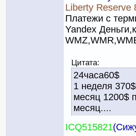
Liberty Reserve
Платежи с терм
Yandex Деньги,к
WMZ,WMR,WME,
Цитата:
24часа60$
1 неделя 370
месяц 1200$ 
месяц....
ICQ
515821
(Сижу