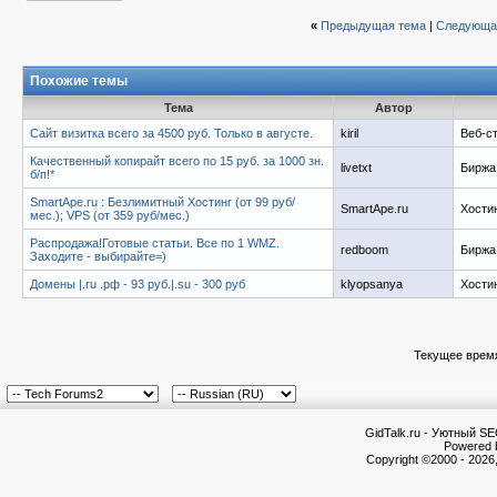
«
Предыдущая тема
|
Следующа
Похожие темы
Тема
Автор
Сайт визитка всего за 4500 руб. Только в августе.
kiril
Веб-с
Качественный копирайт всего по 15 руб. за 1000 зн.
livetxt
Биржа 
б/п!*
SmartApe.ru : Безлимитный Хостинг (от 99 руб/
SmartApe.ru
Хости
мес.); VPS (от 359 руб/мес.)
Распродажа!Готовые статьи. Все по 1 WMZ.
redboom
Биржа 
Заходите - выбирайте=)
Домены |.ru .рф - 93 руб.|.su - 300 руб
klyopsanya
Хости
Текущее врем
GidTalk.ru - Уютный S
Powered b
Copyright ©2000 - 2026,