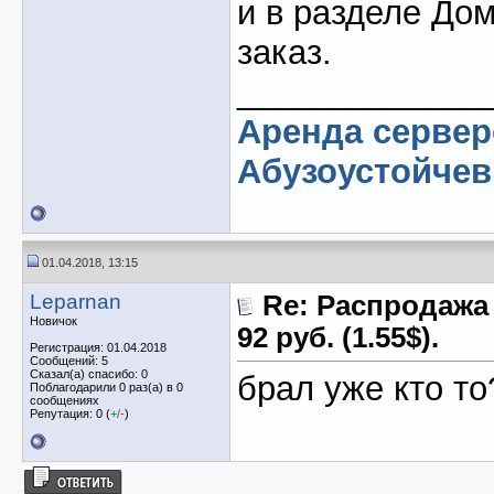
и в разделе До
заказ.
_____________
Аренда серве
Абузоустойчев
01.04.2018, 13:15
Leparnan
Re: Распродажа
Новичок
92 руб. (1.55$).
Регистрация: 01.04.2018
Сообщений: 5
Сказал(а) спасибо: 0
брал уже кто т
Поблагодарили 0 раз(а) в 0
сообщениях
Репутация: 0 (
+
/
-
)