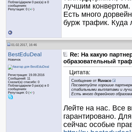
Поблагодарили 0 раз(а) в 0
лучшим конвертом.
сообщениях
Репутация: 0 (
+
/
-
)
Есть много дорвейн
бурж трафик. Куда 
01.02.2017, 16:46
BestEduDeal
Re: На какую партне
Новичок
образовательный тра
Цитата:
Регистрация: 19.09.2016
Сообщений: 11
Сообщение от
Ruvaco
Сказал(а) спасибо: 0
Посоветуйте хорошие партнерк
Поблагодарили 0 раз(а) в 0
сообщениях
стабильными выплатами и лучш
Репутация: 0 (
+
/
-
)
Есть много дорвейного образов
Лейте на нас. Все
гарантировано. Для
сейчас особые прав