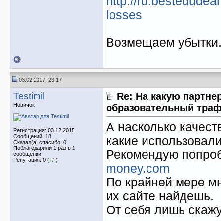
http://ru.bestedudea
losses
Возмещаем убытки
03.02.2017, 23:17
Testimil
Re: На какую партне
Новичок
образовательный тра
А насколько качес
Регистрация: 03.12.2015
Сообщений: 18
какие использовал
Сказал(а) спасибо: 0
Поблагодарили 1 раз в 1
Рекомендую попро
сообщении
Репутация: 0 (
+
/
-
)
money.com
По крайней мере мн
их сайте найдешь.
От себя лишь скажу