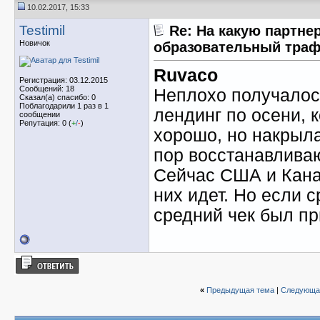
10.02.2017, 15:33
Testimil
Re: На какую партне
Новичок
образовательный тра
Ruvaco
Регистрация: 03.12.2015
Сообщений: 18
Неплохо получалось
Сказал(а) спасибо: 0
Поблагодарили 1 раз в 1
лендинг по осени, 
сообщении
Репутация: 0 (
+
/
-
)
хорошо, но накрыла
пор восстанавлива
Сейчас США и Кана
них идет. Но если с
средний чек был пр
«
Предыдущая тема
|
Следующа