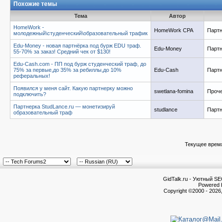
Похожие темы
Тема
Автор
HomeWork -
HomeWork CPA
Парт
молодежный\студенческий\образовательный трафик
Edu-Money - новая партнёрка под бурж EDU траф.
Edu-Money
Парт
55-70% за заказ! Средний чек от $130!
Edu-Cash.com - ПП под бурж студенческий траф, до
75% за первые,до 35% за ребиллы,до 10%
Edu-Cash
Парт
реферальных!
Появился у меня сайт. Какую партнерку можно
swetlana-fomina
Проч
подключить?
Партнерка StudLance.ru — монетизируй
studlance
Парт
образовательный траф
Текущее врем
GidTalk.ru - Уютный S
Powered b
Copyright ©2000 - 2026,