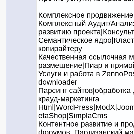
Комплексное продвижение
Комплексный Аудит/Анализ
развитию проекта|Консуль
Семантическое ядро|Класт
копирайтеру
Качественная ссылочная м
размещение|Пиар и прямо
Услуги и работа в ZennoPos
downloader
Парсинг сайтов|обработка
крауд-маркетинга
Html|WordPress|ModX|Jooml
etaShop|SimplaCms
Контентное развитие и пр
форумов. Партизанский ма