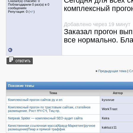
Сегодня для всех с
Сказал(а) спасибо: 0
Поблагодарили 0 раз(а) в 0
комплексный прого
сообщениях
Репутация: 0 (
+
/
-
)
Добавлено через 19 минут
Заказал прогон вып
все нормально. Бла
«
Предыдущая тема
|
Сл
Похожие темы
Тема
Автор
Комплексный прогон сайтов ру и en
kysovue
Комплексный прогон по трастовым сайтам, статейное
WorkTrast
размещение. Рост НЧ-СЧ, Тиц-пр.
Netpeak Spider — комплексный SEO-аудит сайта
Keira
Качественная ссылочная масса|Крауд-Маркетинг|ручное
kaktuzz11
размещение|Пиар и прямой траффик