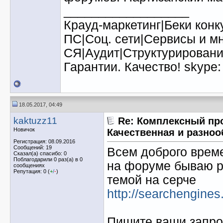
__________________
Крауд-маркетинг|Беки кон
ПС|Соц. сети|Сервисы и мн
СЯ|Аудит|Структурирование
Гарантии. Качество! skype:
18.05.2017, 04:49
kaktuzz11
Re: Комплексный про
Новичок
Качественная и разноо
Регистрация: 08.09.2016
Сообщений: 19
Всем доброго врем
Сказал(а) спасибо: 0
Поблагодарили 0 раз(а) в 0
на форуме бываю р
сообщениях
Репутация: 0 (
+
/
-
)
темой на серче
http://searchengine
Пишите ваши запро