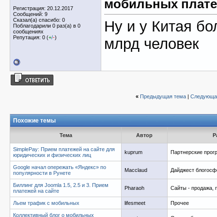
мобильных плате
Регистрация: 20.12.2017
Сообщений: 9
Сказал(а) спасибо: 0
Ну и у Китая б
Поблагодарили 0 раз(а) в 0
сообщениях
Репутация: 0 (
+
/
-
)
млрд человек
«
Предыдущая тема
|
Следующа
Похожие темы
Тема
Автор
Р
SimplePay: Прием платежей на сайте для
kuprum
Партнерские про
юридических и физических лиц
Google начал опережать «Яндекс» по
Macclaud
Дайджест блогос
популярности в Рунете
Биллинг для Joomla 1.5, 2.5 и 3. Прием
Pharaoh
Сайты - продажа, 
платежей на сайте
Льем трафик с мобильных
lifesmeet
Прочее
Коллективный блог о мобильных