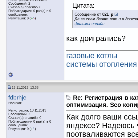
Сообщений: 2
Цитата:
Сказал(а) спасибо: 0
Поблагодарили 0 раз(а) в 0
Сообщение от
021_p
сообщениях
Репутация: 0 (
+
/
-
)
Да за спам банят вот и я доигр
фильмы онлайн
как доигрались?
________________
газовые котлы
системы отопления
13.11.2013, 13:38
fdbrhje
Re: Регистрация в ка
Новичок
оптимизация. Seo копи
Регистрация: 13.11.2013
Сообщений: 2
Как долго ваши ссы
Сказал(а) спасибо: 0
Поблагодарили 0 раз(а) в 0
яндексе? Надеюсь 
сообщениях
Репутация: 0 (
+
/
-
)
поотваливаются вс