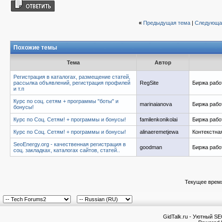
«
Предыдущая тема
|
Следующа
Похожие темы
Тема
Автор
Регистрация в каталогах, размещение статей,
рассылка объявлений, регистрация профилей
RegSite
Биржа рабо
и т.п
Курс по соц. сетям + программы "боты" и
marinaianova
Биржа рабо
бонусы!
Курс по Соц. Сетям! + программы и бонусы!
familenkonikolai
Биржа рабо
Курс по Соц. Сетям! + программы и бонусы!
alinaeremetjewa
Контекстна
SeoEnergy.org - качественная регистрация в
goodman
Биржа рабо
соц. закладках, каталогах сайтов, статей..
Текущее врем
GidTalk.ru - Уютный S