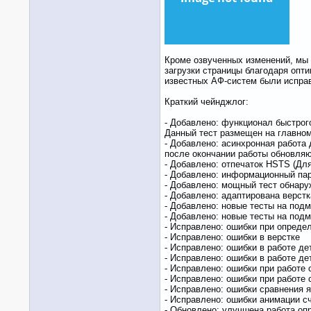
Кроме озвученных изменений, мы 
загрузки страницы благодаря опт
известных АФ-систем были испра
Краткий чейнджлог:
- Добавлено: функционал быстрог
Данный тест размещен на главном
- Добавлено: асинхронная работа
после окончании работы обновляю
- Добавлено: отпечаток HSTS (Дл
- Добавлено: информационный пар
- Добавлено: мощный тест обнаруж
- Добавлено: адаптирована верст
- Добавлено: новые тесты на по
- Добавлено: новые тесты на под
- Исправлено: ошибки при определ
- Исправлено: ошибки в верстке
- Исправлено: ошибки в работе д
- Исправлено: ошибки в работе д
- Исправлено: ошибки при работе 
- Исправлено: ошибки при работе
- Исправлено: ошибки сравнения 
- Исправлено: ошибки анимации с
- Обновлено: улучшена работа оп