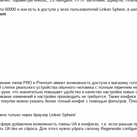
агент, параметры WebGL, JS Navigator, HTTP заголовки, Шрифты, Плагины
 60000 и они есть в доступе у всех пользователей Linken Sphere, в шо
ium
.
нзии типов PRO и Premium имеют возможность доступа к магазину гот
й слепок реального устройства обычного человека с полным перечнем 
 руки, что значительно повышает удобство и качество настройки новых 
икаких изменений в настройке производить не требуется. Также конфиги
и покупке можно указать более точный конфиг с помощью фильтров. Пл
но только через браузер Linken Sphere!
сфере добавлена возможность смены UA в конфигах, т.е. если раньше п
ь UA без их сброса. Для этого нужно убрать галочку Regenerate configure