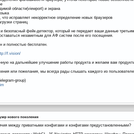
ne
димой области(viewport) и экрана
языка
а, что исправляет некорректное определение новых браузеров
агрузки страниц
 и безопасный фейк-детектор, который не передает ваши данные третьим
оставаться незаметным для АФ систем после его посещения.
н и полностью бесплатен.
tp://f.vision/
нную на дальнейшее улучшение работы продукта и желаем вам продукти
жения или пожелания, мы всегда рады слышать каждого из пользователе
elegram-group)
.im
аузер нового поколения
личия между приватными конфигами и конфигами предустановленными?