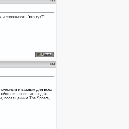
#
13
 и спрашивать "кто тут?"
#
14
 полезным и важным для всех
 общения позволит создать
ы, посвященные The Sphere,