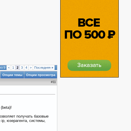
из 9
<
1
2
3
4
>
Последняя
»
Опции темы
Опции просмотра
#
11
(beta)!
озволяет получать базовые
ip, юзерагента, системы,