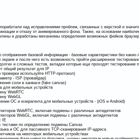
поработали над исправлениями проблем, связанных с версткой и значит
имизации и отказу от анимированного фона. Также, на основании наибол
влены и доработаны механизмы определения возможных фейков браузер
о отображения базовой информации - базовые характеристики без каких-
 экране и после него есть возможность пройти расширенное тестирован
 долгих и сложных тестов, вкладки которые еще проходят тестирование 
т общий результат для IP
я проверки используйте HTTP-протокол)
аметр - ISP (провайдер)
ения соли в канвасе (fake canvas)
ка для мобильных устройств
дмену WebRTC
мену WebGL
ении ОС и юзерагента для мобильных устройств - (iOS и Android)
етекторов WebRTC, включая подмены с различных антидетектов
етекторов WebGL, включая подмены с различных антидетектов
с IE
 с тестами по определению подмены Canvas
языка и ОС для пассивного TCP-сканирования IP-адреса
четчиков на некоторых мобильных устройствах
ределения фальшивости браузера, учтены некоторые новые особенности