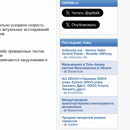
GidTalk.ru
ельно ускорили скорость
ее актуальных исследований
ов.
Последние темы
Vn5socks.net - Service Seller
либо проверочных тестов.
Socks5 Public - Reseller S5Proxy
ие
- от
vn5socks.net
помечаются загрузчиками и
Мальчишник в Тель-Авиве
против Мальчишника в Эйлате
- от
Bawerman
№1 DDOS>>>Заказать DDOS
атаку. Купить DDOS атаку.
Заказать ДДоС. DDOS Услуги.
Заказать ддос!
- от
KrosDDos
Междугородняя
транспортировка неисправного
автомобиля
- от
Bawerman
Продажа аккаунтов разных
сервисов
- от
Sdelkin