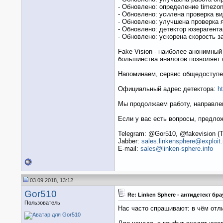
- Обновлено: определение timezo
- Обновлено: усилена проверка ви
- Обновлено: улучшена проверка 
- Обновлено: детектор юзерагент
- Обновлено: ускорена скорость з
Fake Vision - наиболее анонимный
большинства аналогов позволяет 
Напоминаем, сервис общедоступе
Официальный адрес детектора:
ht
Мы продолжаем работу, направле
Если у вас есть вопросы, предло
Telegram: @Gor510, @fakevision (T
Jabber:
sales.linkensphere@exploit
E-mail:
sales@linken-sphere.info
03.09.2018, 13:12
Gor510
Re: Linken Sphere - антидетект бр
Пользователь
Нас часто спрашивают: в чём от