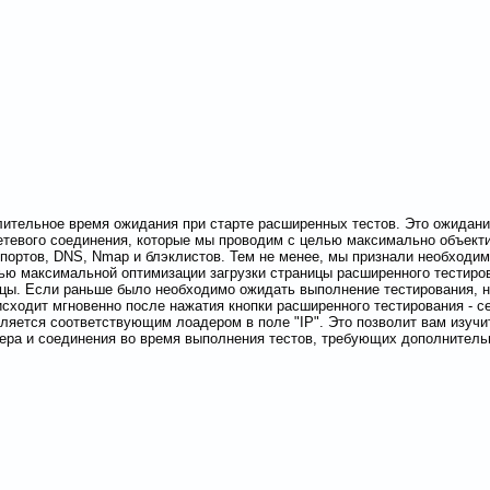
ительное время ожидания при старте расширенных тестов. Это ожидани
етевого соединения, которые мы проводим с целью максимально объект
 портов, DNS, Nmap и блэклистов. Тем не менее, мы признали необходим
ью максимальной оптимизации загрузки страницы расширенного тестиров
ицы. Если раньше было необходимо ожидать выполнение тестирования, 
исходит мгновенно после нажатия кнопки расширенного тестирования - 
ляется соответствующим лоадером в поле "IP". Это позволит вам изуч
ера и соединения во время выполнения тестов, требующих дополнитель