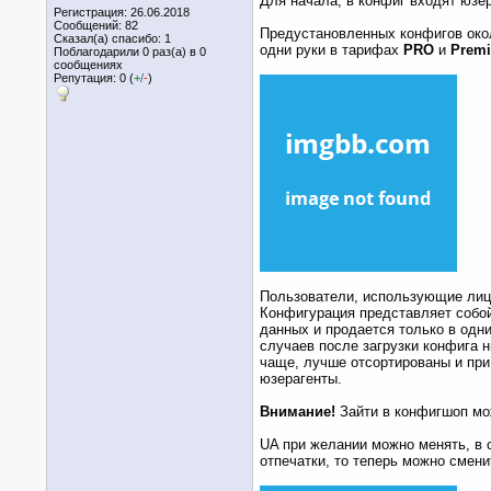
Для начала, в конфиг входят юзер
Регистрация: 26.06.2018
Сообщений: 82
Предустановленных конфигов около
Сказал(а) спасибо: 1
одни руки в тарифах
PRO
и
Prem
Поблагодарили 0 раз(а) в 0
сообщениях
Репутация: 0 (
+
/
-
)
Пользователи, использующие лице
Конфигурация представляет собо
данных и продается только в одни
случаев после загрузки конфига н
чаще, лучше отсортированы и пр
юзерагенты.
Внимание!
Зайти в конфигшоп мож
UA при желании можно менять, в 
отпечатки, то теперь можно сменит