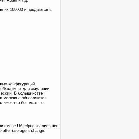
, Audio и т.д.
пе их 100000 и продаются в
овых конфигураций.
необходимых для эмуляции
сессий. В большинстве
 в магазине обновляются
юс имеются бесплатные
ри смене UA сбрасывались все
 after useragent change.