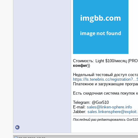
Стоимость: Light $100/месяц (PRO
конфиг
))
Недельный тестовый доступ соста
https://ls.tenebris.cc/registratio
Платежное и загружающее програм
Есть скидочная система покупок ко
Telegram: @Gor510
E-mail:
sales@linken-sphere.info
Jabber:
sales.linkensphere@exploit
Последний раз редактировалось Gor510;