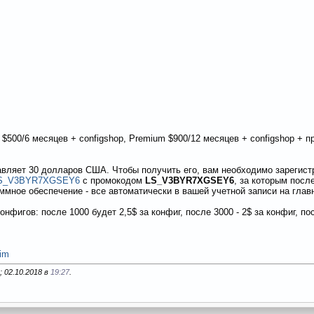
 $500/6 месяцев + configshop, Premium $900/12 месяцев + configshop + 
вляет 30 долларов США. Чтобы получить его, вам необходимо зарегист
n?...S_V3BYR7XGSEY6
с промокодом
LS_V3BYR7XGSEY6
, за которым посл
мное обеспечение - все автоматически в вашей учетной записи на главн
нфигов: после 1000 будет 2,5$ за конфиг, после 3000 - 2$ за конфиг, пос
.im
 02.10.2018 в
19:27
.