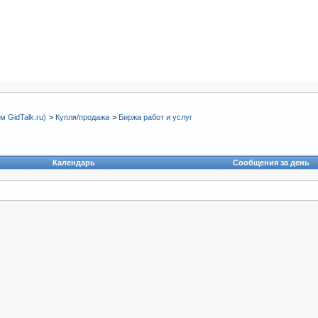
 GidTalk.ru)
>
Купля/продажа
>
Биржа работ и услуг
Календарь
Сообщения за день