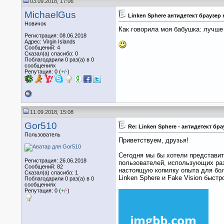
03.09.2018, 17:06
MichaelGus
Linken Sphere антидетект браузер
Новичок
Как говорила моя бабушка: лучше
Регистрация: 08.06.2018
Адрес: Virgin Islands
Сообщений: 4
Сказал(а) спасибо: 0
Поблагодарили 0 раз(а) в 0
сообщениях
Репутация: 0 (
+
/
-
)
11.09.2018, 15:08
Gor510
Re: Linken Sphere - антидетект бр
Пользователь
Приветствуем, друзья!
Сегодня мы бы хотели представит
Регистрация: 26.06.2018
пользователей, использующих ра
Сообщений: 82
настоящую копилку опыта для бол
Сказал(а) спасибо: 1
Linken Sphere и Fake Vision быстро
Поблагодарили 0 раз(а) в 0
сообщениях
Репутация: 0 (
+
/
-
)