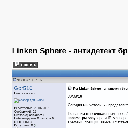
Linken Sphere - антидетект б
31.08.2018, 11:55
Gor510
Re: Linken Sphere - антидетект бр
Пользователь
30/08/18
Сегодня мы хотели бы представить
Регистрация: 26.06.2018
Сообщений: 82
По вашим многочисленным просьб
Сказал(а) спасибо: 1
параметры браузера и IP без пере
Поблагодарили 0 раз(а) в 0
сообщениях
времени, позиции, языка и систем
Репутация: 0 (
+
/
-
)