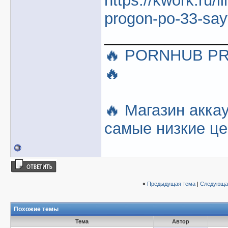
https://kwork.ru/l
progon-po-33-sa
______________
🔥 PORNHUB P
🔥
🔥 Магазин акка
самые низкие цен
«
Предыдущая тема
|
Следующа
Похожие темы
Тема
Автор