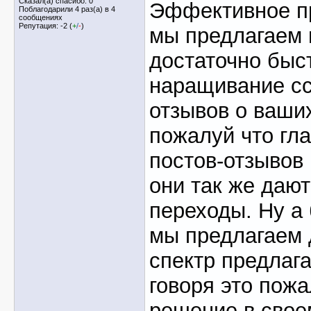
Сказал(а) спасибо: 0
Эффективное п
Поблагодарили 4 раз(а) в 4
сообщениях
Репутация: -2 (
+
/
-
)
мы предлагаем 
достаточно быс
наращивание с
отзывов о ваши
пожалуй что гл
постов-отзывов 
они так же даю
переходы. Ну а 
мы предлагаем 
спектр предлага
говоря это пож
решение в своем