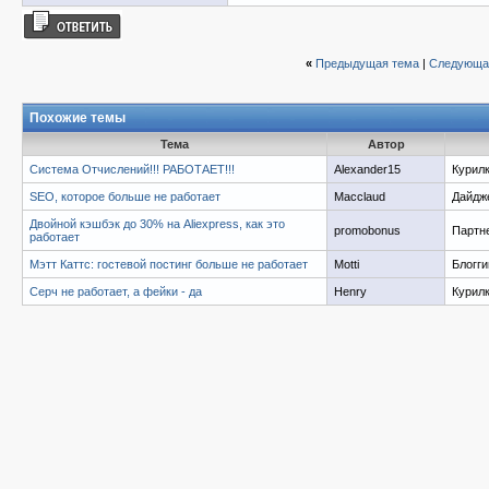
«
Предыдущая тема
|
Следующа
Похожие темы
Тема
Автор
Система Отчислений!!! РАБОТАЕТ!!!
Alexander15
Курил
SEO, которое больше не работает
Macclaud
Дайдж
Двойной кэшбэк до 30% на Aliexpress, как это
promobonus
Партн
работает
Мэтт Каттс: гостевой постинг больше не работает
Motti
Блогги
Серч не работает, а фейки - да
Henry
Курил