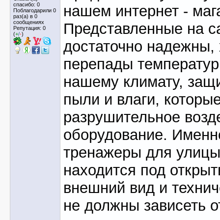
спасибо: 0
нашем интернет - маг
Поблагодарили 0
раз(а) в 0
сообщениях
Представленные на с
Репутация: 0
(
+
/
-
)
достаточно надежны,
перепады температур
нашему климату, защ
пыли и влаги, которы
разрушительное возд
оборудование. Именно
тренажеры для улицы
находится под открыт
внешний вид и технич
не должны зависеть о