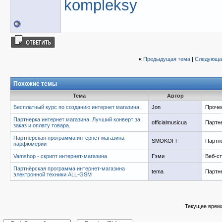
kompleksy
«
Предыдущая тема
|
Следующа
Похожие темы
Тема
Автор
Бесплатный курс по созданию интернет магазина.
Jon
Проче
Партнерка интернет магазина. Лучший конверт за
officialmusicua
Партн
заказ и оплату товара.
Партнерская программа интернет магазина
SMOKOFF
Партн
парфюмерии
Vamshop - скрипт интернет-магазина
Гэми
Веб-с
Партнёрская программа интернет-магазина
tema
Партн
электронной техники ALL-GSM
Текущее врем