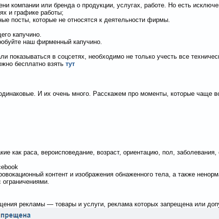
ни компании или бренда о продукции, услугах, работе. Но есть исключе
ях и графике работы;
ые посты, которые не относятся к деятельности фирмы.
его капучино.
робуйте наш фирменный капучино.
и показываться в соцсетях, необходимо не только учесть все техническ
можно бесплатно взять
тут
 одинаковые. И их очень много. Расскажем про моменты, которые чаще 
кие как раса, вероисповедание, возраст, ориентацию, пол, заболевания,
cebook
овокационный контент и изображения обнаженного тела, а также ненорм
 ограничениями.
ения рекламы — товары и услуги, реклама которых запрещена или допу