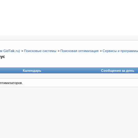
 GidTalk.ru)
>
Поисковые системы
>
Поисковая оптимизация
>
Сервисы и программ
нус
Календарь
Сообщения за день
птимизаторов.