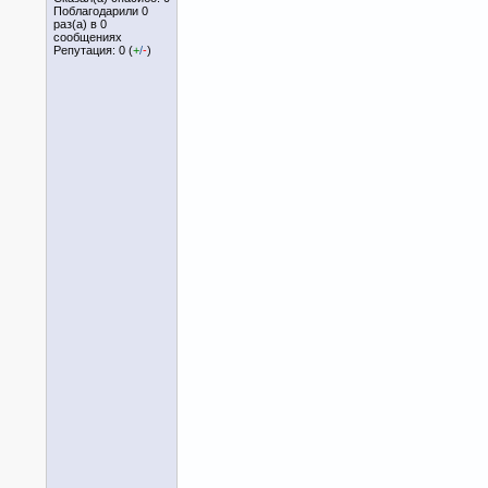
Поблагодарили 0
раз(а) в 0
сообщениях
Репутация: 0 (
+
/
-
)