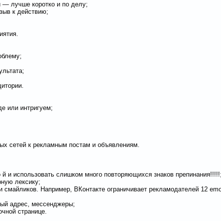
 — лучше коротко и по делу;
зыв к действию;
иятия.
облему;
ультата;
дитории.
де или интригуем;
ых сетей к рекламным постам и объявлениям.
о й и использовать слишком много повторяющихся знаков препинания!!!!!
рную лексику;
и смайликов. Например, ВКонтакте ограничивает рекламодателей 12 emoji
ный адрес, мессенджеры;
чной странице.