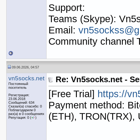
Support:
Teams (Skype): Vn5s
Email:
vn5sockss@g
Community channel 
09.06.2026, 04:57
vn5socks.net
Re: Vn5socks.net - Se
Постоянный
посетитель
[Free Trial]
https://v
Регистрация:
23.06.2018
Payment method: Bit
Сообщений: 634
Сказал(а) спасибо: 0
Поблагодарили 0
(ETH), TRON(TRX),
раз(а) в 0 сообщениях
Репутация: 0 (
+
/
-
)