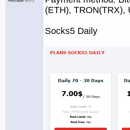
Репутация: 0 (
+
/
-
)
(ETH), TRON(TRX),
Socks5 Daily