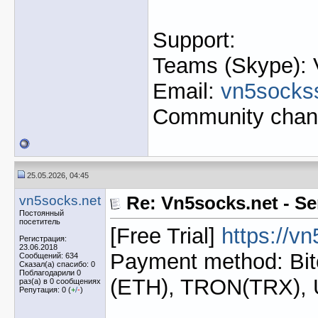
Support:
Teams (Skype): 
Email:
vn5socks
Community chan
25.05.2026, 04:45
vn5socks.net
Re: Vn5socks.net - Se
Постоянный
посетитель
[Free Trial]
https://v
Регистрация:
23.06.2018
Payment method: Bit
Сообщений: 634
Сказал(а) спасибо: 0
Поблагодарили 0
(ETH), TRON(TRX),
раз(а) в 0 сообщениях
Репутация: 0 (
+
/
-
)