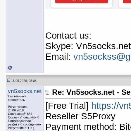
Contact us:
Skype: Vn5socks.net
Email:
vn5sockss@g
15.05.2026, 05:08
vn5socks.net
Re: Vn5socks.net - Se
Постоянный
посетитель
[Free Trial]
https://v
Регистрация:
23.06.2018
Reseller S5Proxy
Сообщений: 634
Сказал(а) спасибо: 0
Поблагодарили 0
Payment method: Bit
раз(а) в 0 сообщениях
Репутация: 0 (
+
/
-
)