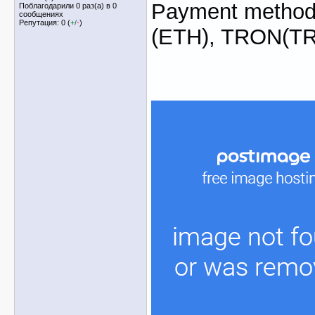
Payment method:
Поблагодарили 0 раз(а) в 0
сообщениях
Репутация: 0 (
+
/
-
)
(ETH), TRON(T