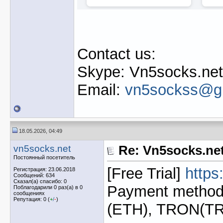
Contact us:
Skype: Vn5socks.net
Email:
vn5sockss@g
18.05.2026, 04:49
vn5socks.net
Re: Vn5socks.net 
Постоянный посетитель
[Free Trial]
https
Регистрация: 23.06.2018
Сообщений: 634
Сказал(а) спасибо: 0
Payment method:
Поблагодарили 0 раз(а) в 0
сообщениях
Репутация: 0 (
+
/
-
)
(ETH), TRON(T