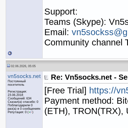
Support:
Teams (Skype): Vn5s
Email:
vn5sockss@g
Community channel 
02.06.2026, 05:05
vn5socks.net
Re: Vn5socks.net - Se
Постоянный
посетитель
[Free Trial]
https://v
Регистрация:
23.06.2018
Payment method: Bit
Сообщений: 634
Сказал(а) спасибо: 0
Поблагодарили 0
(ETH), TRON(TRX),
раз(а) в 0 сообщениях
Репутация: 0 (
+
/
-
)