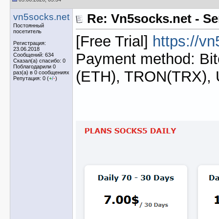
vn5socks.net
Re: Vn5socks.net - Se
Постоянный
посетитель
[Free Trial]
https://v
Регистрация:
23.06.2018
Payment method: Bit
Сообщений: 634
Сказал(а) спасибо: 0
Поблагодарили 0
(ETH), TRON(TRX),
раз(а) в 0 сообщениях
Репутация: 0 (
+
/
-
)