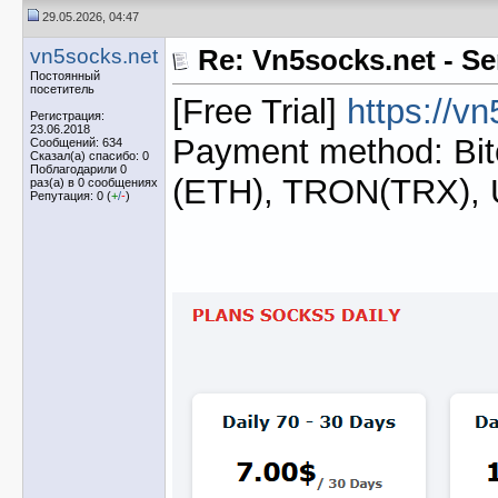
29.05.2026, 04:47
vn5socks.net
Re: Vn5socks.net - Se
Постоянный
посетитель
[Free Trial]
https://v
Регистрация:
23.06.2018
Payment method: Bit
Сообщений: 634
Сказал(а) спасибо: 0
Поблагодарили 0
(ETH), TRON(TRX),
раз(а) в 0 сообщениях
Репутация: 0 (
+
/
-
)